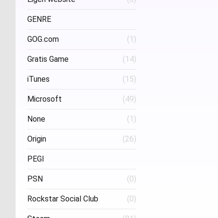
Project Three Interactive
(1)
Stud
GENRE
GOG.com
(1)
FPS
(1)
Gratis Game
(14)
iTunes
(15)
Microsoft
(49)
None
(1)
Origin
(26)
PEGI
PSN
(0)
Age 16
(1)
Rockstar Social Club
(0)