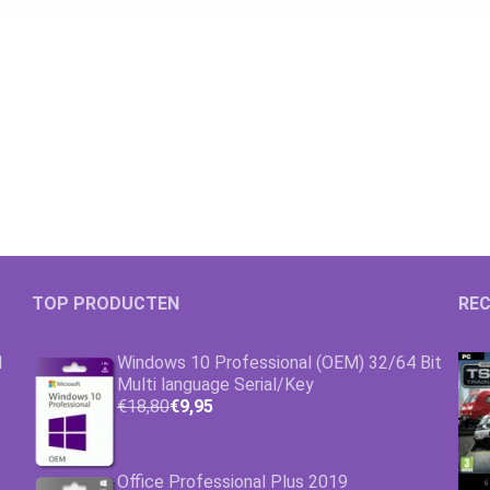
TOP PRODUCTEN
REC
1
Windows 10 Professional (OEM) 32/64 Bit
Multi language Serial/Key
€18,80
€9,95
Office Professional Plus 2019