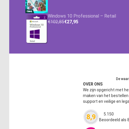
Windows 10 Professional – Retail
€102,85
€27,95
De waard
OVER ONS
We zijn opgericht met het
maken van het bestelle
support en veilige en leg
5.150
8,9
Waardering
4.63
Beoordeeld als 8