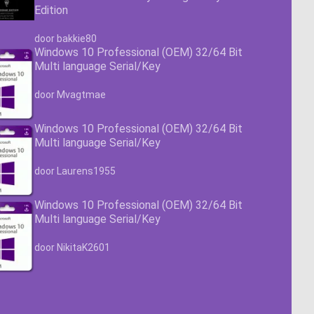
Edition
Waardering
4.63
uit 5
door bakkie80
Windows 10 Professional (OEM) 32/64 Bit
Multi language Serial/Key
Waardering
4.63
uit 5
door Mvagtmae
Windows 10 Professional (OEM) 32/64 Bit
Multi language Serial/Key
Waardering
4.63
uit 5
door Laurens1955
Windows 10 Professional (OEM) 32/64 Bit
Multi language Serial/Key
Waardering
4.63
uit 5
door NikitaK2601