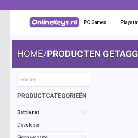
PC Games
Playsta
Homepage
Battle.net
HOME
/
PRODUCTEN GETAGGE
GOG.com
EA App / Origin
Zoeken
PRODUCTCATEGORIEËN
Steam
Battle.net
(13)
Ubisoft / Uplay
Developer
Eigen website
(5)