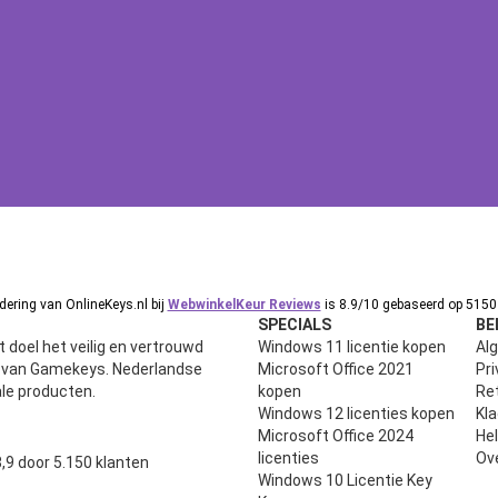
ering van OnlineKeys.nl bij
WebwinkelKeur Reviews
is 8.9/10 gebaseerd op 5150 
SPECIALS
BE
 doel het veilig en vertrouwd
Windows 11 licentie kopen
Al
n van Gamekeys. Nederlandse
Microsoft Office 2021
Pri
ale producten.
kopen
Ret
Windows 12 licenties kopen
Kl
Microsoft Office 2024
He
uit 5
licenties
Ov
,9 door 5.150 klanten
Windows 10 Licentie Key