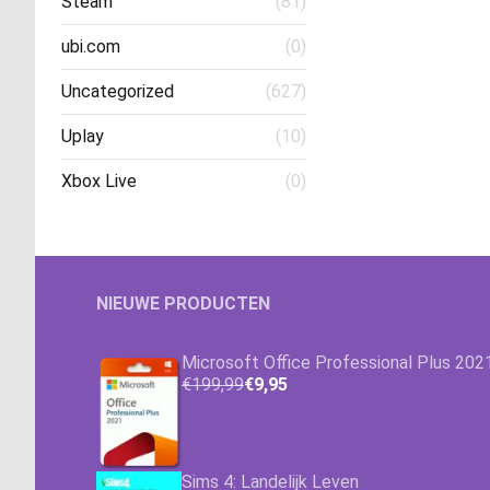
Steam
(81)
ubi.com
(0)
Uncategorized
(627)
Uplay
(10)
Xbox Live
(0)
NIEUWE PRODUCTEN
Microsoft Office Professional Plus 202
€199,99
€9,95
Sims 4: Landelijk Leven