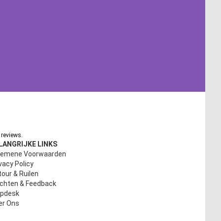
reviews.
LANGRIJKE LINKS
gemene Voorwaarden
vacy Policy
our & Ruilen
achten & Feedback
lpdesk
er Ons