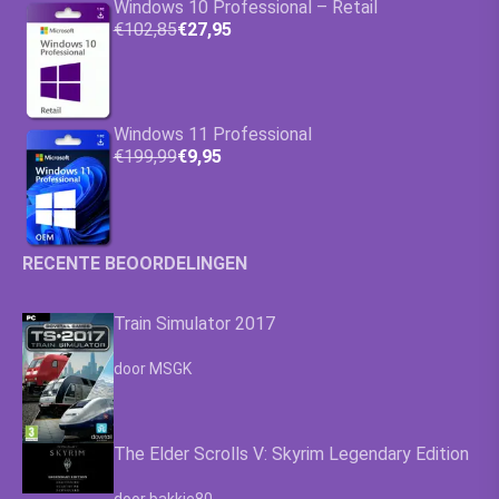
Windows 10 Professional – Retail
€102,85
€27,95
Windows 11 Professional
€199,99
€9,95
RECENTE BEOORDELINGEN
Train Simulator 2017
Waardering
4.63
uit 5
door MSGK
The Elder Scrolls V: Skyrim Legendary Edition
Waardering
4.63
uit 5
door bakkie80