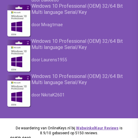
Windows 10 Professional (OEM) 32/64 Bit
Multi language Serial/Key
Waardering
4.63
uit 5
door Mvagtmae
Windows 10 Professional (OEM) 32/64 Bit
Multi language Serial/Key
Waardering
4.63
uit 5
door Laurens1955
Windows 10 Professional (OEM) 32/64 Bit
Multi language Serial/Key
Waardering
4.63
uit 5
door NikitaK2601
De waardering van OnlineKeys.nl bij
WebwinkelKeur Reviews
is
8.9/10 gebaseerd op 5150 reviews.