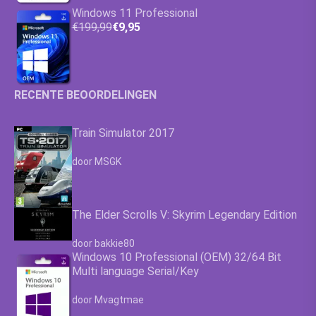
Windows 11 Professional
€199,99
€9,95
RECENTE BEOORDELINGEN
Train Simulator 2017
Waardering
4.63
uit 5
door MSGK
The Elder Scrolls V: Skyrim Legendary Edition
Waardering
4.63
uit 5
door bakkie80
Windows 10 Professional (OEM) 32/64 Bit
Multi language Serial/Key
Waardering
4.63
uit 5
door Mvagtmae