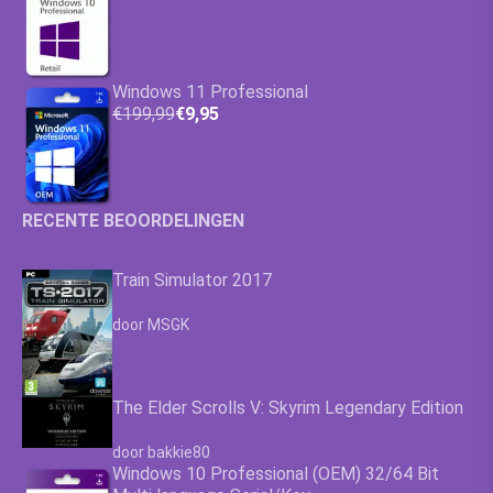
Windows 11 Professional
€199,99
€9,95
RECENTE BEOORDELINGEN
Train Simulator 2017
Waardering
4.63
uit 5
door MSGK
The Elder Scrolls V: Skyrim Legendary Edition
Waardering
4.63
uit 5
door bakkie80
Windows 10 Professional (OEM) 32/64 Bit