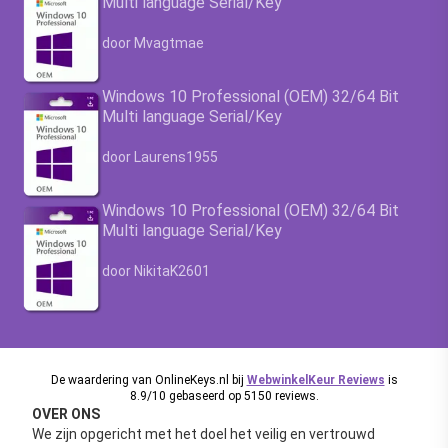
Multi language Serial/Key
Waardering
4.63
uit 5
door Mvagtmae
Windows 10 Professional (OEM) 32/64 Bit
Multi language Serial/Key
Waardering
4.63
uit 5
door Laurens1955
Windows 10 Professional (OEM) 32/64 Bit
Multi language Serial/Key
Waardering
4.63
uit 5
door NikitaK2601
De waardering van OnlineKeys.nl bij
WebwinkelKeur Reviews
is
8.9/10 gebaseerd op 5150 reviews.
OVER ONS
We zijn opgericht met het doel het veilig en vertrouwd