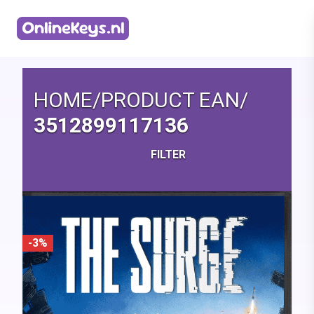
Homepage
HOME
/
PRODUCT EAN
/
3512899117136
FILTER
-3%