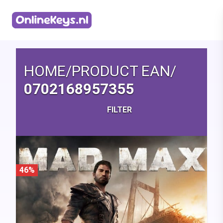
Homepage
HOME
/
PRODUCT EAN
/
0702168957355
FILTER
46%