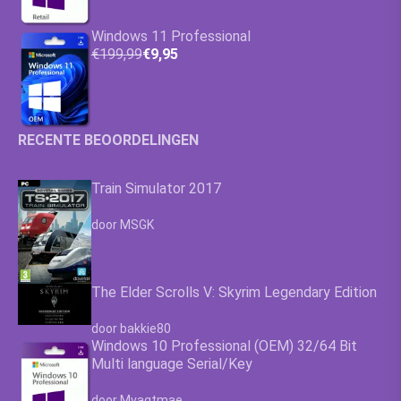
Windows 11 Professional
€199,99
€9,95
RECENTE BEOORDELINGEN
Train Simulator 2017
Waardering
4.63
uit 5
door MSGK
The Elder Scrolls V: Skyrim Legendary Edition
Waardering
4.63
uit 5
door bakkie80
Windows 10 Professional (OEM) 32/64 Bit
Multi language Serial/Key
Waardering
4.63
uit 5
door Mvagtmae