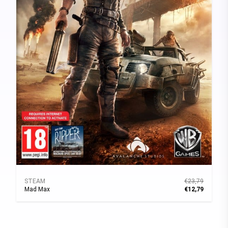
STEAM
€23,79
Mad Max
€12,79