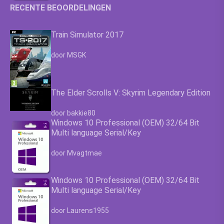
RECENTE BEOORDELINGEN
Train Simulator 2017
Waardering
4.63
uit 5
door MSGK
The Elder Scrolls V: Skyrim Legendary Edition
Waardering
4.63
uit 5
door bakkie80
Windows 10 Professional (OEM) 32/64 Bit
Multi language Serial/Key
Waardering
4.63
uit 5
door Mvagtmae
Windows 10 Professional (OEM) 32/64 Bit
Multi language Serial/Key
Waardering
4.63
uit 5
door Laurens1955