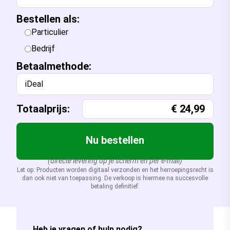
Bestellen als:
Particulier
Bedrijf
Betaalmethode:
iDeal
Totaalprijs:
€
24,99
Nu bestellen
(directe levering op je scherm en per e-mail)
Let op: Producten worden digitaal verzonden en het herroepingsrecht is
dan ook niet van toepassing. De verkoop is hiermee na succesvolle
betaling definitief.
Heb je vragen of hulp nodig?