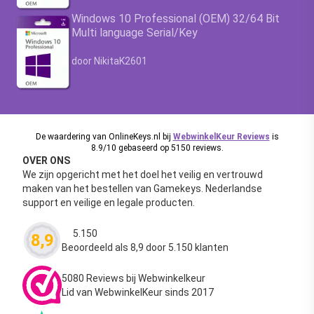
Windows 10 Professional (OEM) 32/64 Bit
Multi language Serial/Key
Waardering
4.63
uit 5
door NikitaK2601
De waardering van OnlineKeys.nl bij
WebwinkelKeur Reviews
is
8.9/10 gebaseerd op 5150 reviews.
OVER ONS
We zijn opgericht met het doel het veilig en vertrouwd
maken van het bestellen van Gamekeys. Nederlandse
support en veilige en legale producten.
5.150
8,9
Waardering
4.63
uit 5
Beoordeeld als 8,9 door 5.150 klanten
5080 Reviews bij Webwinkelkeur
Lid van WebwinkelKeur sinds 2017