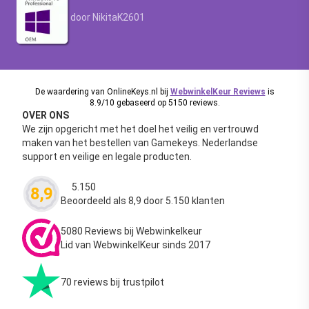
Waardering
4.63
uit 5
door NikitaK2601
De waardering van OnlineKeys.nl bij
WebwinkelKeur Reviews
is
8.9/10 gebaseerd op 5150 reviews.
OVER ONS
We zijn opgericht met het doel het veilig en vertrouwd
maken van het bestellen van Gamekeys. Nederlandse
support en veilige en legale producten.
5.150
8,9
Waardering
4.63
uit 5
Beoordeeld als 8,9 door 5.150 klanten
5080 Reviews bij Webwinkelkeur
Lid van WebwinkelKeur sinds 2017
70 reviews bij trustpilot