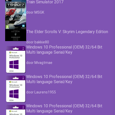
Train Simulator 2017
Waardering
4.63
uit 5
door MSGK
The Elder Scrolls V: Skyrim Legendary Edition
Waardering
4.63
uit 5
door bakkie80
Windows 10 Professional (OEM) 32/64 Bit
Multi language Serial/Key
Waardering
4.63
uit 5
door Mvagtmae
Windows 10 Professional (OEM) 32/64 Bit
Multi language Serial/Key
Waardering
4.63
uit 5
door Laurens1955
Windows 10 Professional (OEM) 32/64 Bit
Multi language Serial/Key