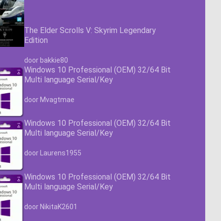
The Elder Scrolls V: Skyrim Legendary
Edition
Waardering
4.63
uit 5
door bakkie80
Windows 10 Professional (OEM) 32/64 Bit
Multi language Serial/Key
Waardering
4.63
uit 5
door Mvagtmae
Windows 10 Professional (OEM) 32/64 Bit
Multi language Serial/Key
Waardering
4.63
uit 5
door Laurens1955
Windows 10 Professional (OEM) 32/64 Bit
Multi language Serial/Key
Waardering
4.63
uit 5
door NikitaK2601