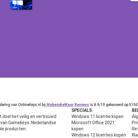
ering van OnlineKeys.nl bij
WebwinkelKeur Reviews
is 8.9/10 gebaseerd op 5150 
SPECIALS
BE
 doel het veilig en vertrouwd
Windows 11 licentie kopen
Al
n van Gamekeys. Nederlandse
Microsoft Office 2021
Pri
ale producten.
kopen
Ret
Windows 12 licenties kopen
Kl