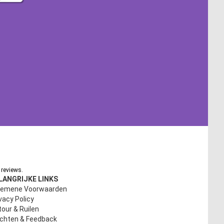
reviews.
LANGRIJKE LINKS
gemene Voorwaarden
vacy Policy
our & Ruilen
achten & Feedback