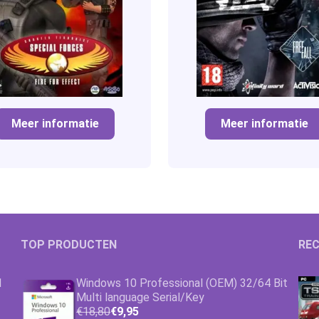
Meer informatie
Meer informatie
TOP PRODUCTEN
REC
1
Windows 10 Professional (OEM) 32/64 Bit
Multi language Serial/Key
€18,80
€9,95