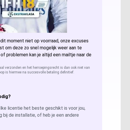
ccess 2024
sio 2024
 dit moment niet op voorraad, onze excuses
sio 2021 Professional
er: Alle licenties
st om deze zo snel mogelijk weer aan te
 of problemen kan je altijd een mailtje naar de
sio 2019 Professional
ver 2025
QL Server 2022
aal verzonden en het herroepingsrecht is dan ook niet van
op is hiermee na succesvolle betaling definitief.
sio 2016 Professional
ver 2022
QL Server 2019
ver 2019
QL Server 2016
odig?
ver 2026
ke licentie het beste geschikt is voor jou,
g bij de installatie, of heb je een andere