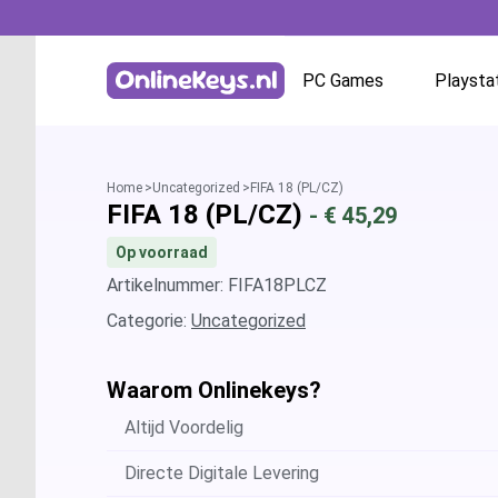
PC Games
Playsta
Homepage
Battle.net
Home
Uncategorized
FIFA 18 (PL/CZ)
FIFA 18 (PL/CZ)
- €
45,29
GOG.com
Op voorraad
EA App / Origin
Artikelnummer: FIFA18PLCZ
Categorie:
Uncategorized
Steam
Waarom Onlinekeys?
Ubisoft / Uplay
Altijd Voordelig
Directe Digitale Levering