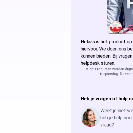
Microsoft Access
Microsoft A
Microsoft Visio
Microsoft Vi
Microsoft Windows Server
Helaas is het product op
Microsoft Vi
Windows Serv
hiervoor. We doen ons be
kunnen bieden. Bij vragen
Microsoft SQL Server
Microsoft Vi
Windows Ser
Microsoft S
helpdesk
sturen.
Let op: Producten worden digit
toepassing. De verko
Microsoft Vi
Windows Ser
Microsoft S
Windows Ser
Microsoft S
Heb je vragen of hulp n
Windows Ser
Weet je niet wel
heb je hulp nodi
vraag?