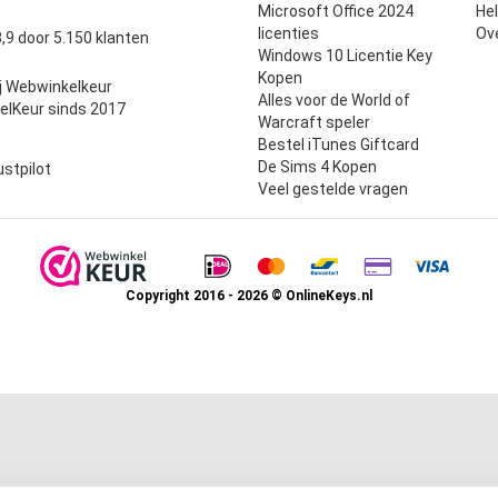
Microsoft Office 2024
He
uit 5
licenties
Ov
,9 door 5.150 klanten
Windows 10 Licentie Key
Kopen
j Webwinkelkeur
Alles voor de World of
elKeur sinds 2017
Warcraft speler
Bestel iTunes Giftcard
De Sims 4 Kopen
ustpilot
Veel gestelde vragen
Copyright 2016 - 2026 © OnlineKeys.nl