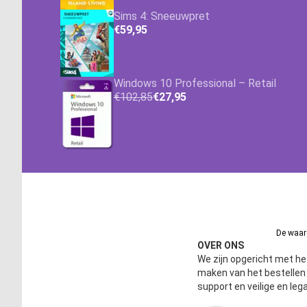
Sims 4: Sneeuwpret
€59,95
Windows 10 Professional – Retail
€102,85
€27,95
De waard
OVER ONS
We zijn opgericht met het
maken van het bestelle
support en veilige en leg