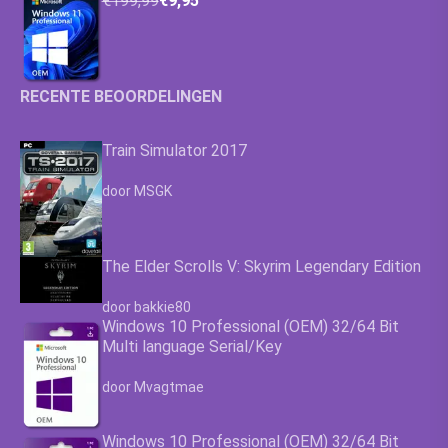
€199,99
€9,95
RECENTE BEOORDELINGEN
Train Simulator 2017
Waardering
4.63
uit 5
door MSGK
The Elder Scrolls V: Skyrim Legendary Edition
Waardering
4.63
uit 5
door bakkie80
Windows 10 Professional (OEM) 32/64 Bit
Multi language Serial/Key
Waardering
4.63
uit 5
door Mvagtmae
Windows 10 Professional (OEM) 32/64 Bit