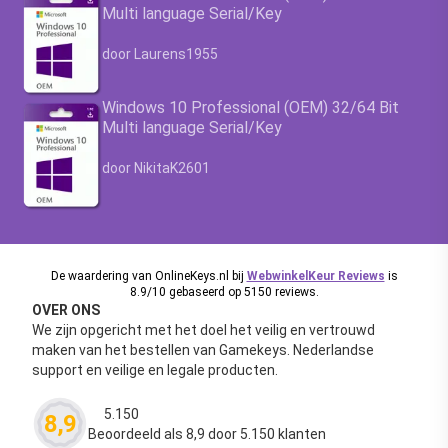
Multi language Serial/Key
Waardering
4.63
uit 5
door Laurens1955
Windows 10 Professional (OEM) 32/64 Bit
Multi language Serial/Key
Waardering
4.63
uit 5
door NikitaK2601
De waardering van OnlineKeys.nl bij
WebwinkelKeur Reviews
is
8.9/10 gebaseerd op 5150 reviews.
OVER ONS
We zijn opgericht met het doel het veilig en vertrouwd
maken van het bestellen van Gamekeys. Nederlandse
support en veilige en legale producten.
5.150
8,9
Waardering
4.63
uit 5
Beoordeeld als 8,9 door 5.150 klanten