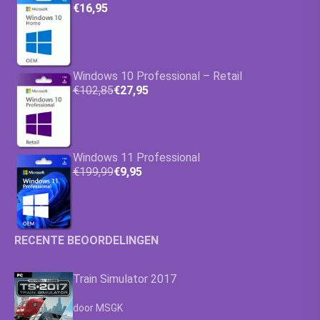
€16,95
Windows 10 Professional – Retail
€102,85
€27,95
Windows 11 Professional
€199,99
€9,95
RECENTE BEOORDELINGEN
Train Simulator 2017
Waardering
4.63
uit 5
door MSGK