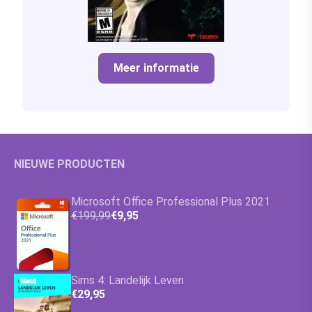
Meer informatie
NIEUWE PRODUCTEN
Microsoft Office Professional Plus 2021
€199,99
€9,95
Sims 4: Landelijk Leven
€29,95