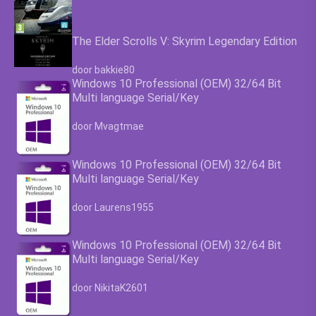
The Elder Scrolls V: Skyrim Legendary Edition
Waardering
4.63
uit 5
door bakkie80
Windows 10 Professional (OEM) 32/64 Bit
Multi language Serial/Key
Waardering
4.63
uit 5
door Mvagtmae
Windows 10 Professional (OEM) 32/64 Bit
Multi language Serial/Key
Waardering
4.63
uit 5
door Laurens1955
Windows 10 Professional (OEM) 32/64 Bit
Multi language Serial/Key
Waardering
4.63
uit 5
door NikitaK2601