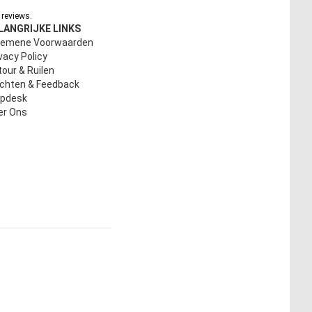
reviews.
LANGRIJKE LINKS
gemene Voorwaarden
vacy Policy
our & Ruilen
achten & Feedback
lpdesk
er Ons