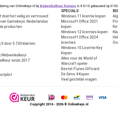
ering van OnlineKeys.nl bij
WebwinkelKeur Reviews
is 8.9/10 gebaseerd op 5150 
SPECIALS
BE
 doel het veilig en vertrouwd
Windows 11 licentie kopen
Al
n van Gamekeys. Nederlandse
Microsoft Office 2021
Pri
ale producten.
kopen
Ret
Windows 12 licenties kopen
Kl
Microsoft Office 2024
He
uit 5
licenties
Ov
,9 door 5.150 klanten
Windows 10 Licentie Key
Kopen
j Webwinkelkeur
Alles voor de World of
elKeur sinds 2017
Warcraft speler
Bestel iTunes Giftcard
De Sims 4 Kopen
ustpilot
Veel gestelde vragen
Copyright 2016 - 2026 © OnlineKeys.nl