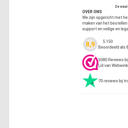
De waard
OVER ONS
We zijn opgericht met het
maken van het bestelle
support en veilige en leg
5.150
8,9
Waardering
4.63
Beoordeeld als 8
5080 Reviews bi
Lid van Webwink
70 reviews bij tr