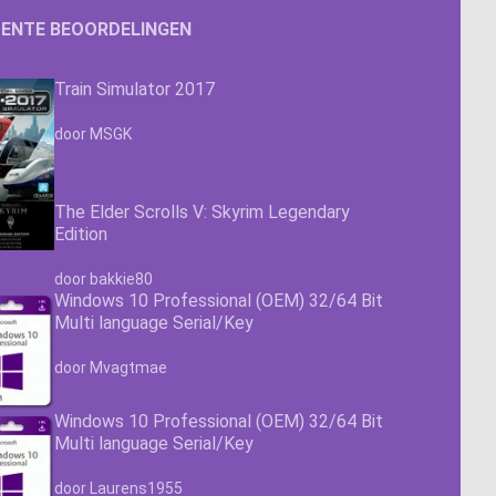
ENTE BEOORDELINGEN
Train Simulator 2017
Waardering
4.63
uit 5
door MSGK
The Elder Scrolls V: Skyrim Legendary
Edition
Waardering
4.63
uit 5
door bakkie80
Windows 10 Professional (OEM) 32/64 Bit
Multi language Serial/Key
Waardering
4.63
uit 5
door Mvagtmae
Windows 10 Professional (OEM) 32/64 Bit
Multi language Serial/Key
Waardering
4.63
uit 5
door Laurens1955