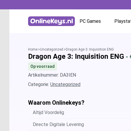
PC Games
Playsta
Homepage
Battle.net
Home
Uncategorized
Dragon Age 3: Inquisition ENG
Dragon Age 3: Inquisition ENG
-
GOG.com
Op voorraad
EA App / Origin
Artikelnummer: DA3IEN
Categorie:
Uncategorized
Steam
Waarom Onlinekeys?
Ubisoft / Uplay
Altijd Voordelig
Directe Digitale Levering