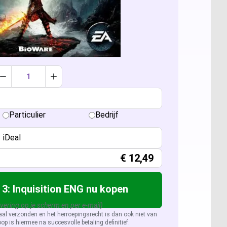
ccess 2024
sio 2024
sio 2021 Professional
er: Alle licenties
Verlaag aantal met 1
Verhoog aantal met 1
sio 2019 Professional
ver 2025
QL Server 2022
Particulier
Bedrijf
sio 2016 Professional
ver 2022
QL Server 2019
iDeal
ver 2019
QL Server 2016
€
12,49
ver 2026
3: Inquisition ENG nu kopen
evering op je scherm en per e-mail)
aal verzonden en het herroepingsrecht is dan ook niet van
op is hiermee na succesvolle betaling definitief.