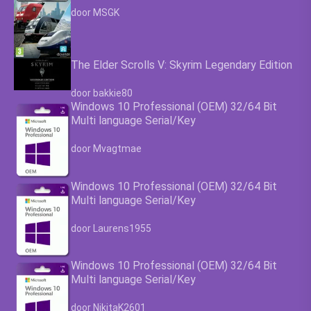
Waardering
4.63
uit 5
door MSGK
The Elder Scrolls V: Skyrim Legendary Edition
Waardering
4.63
uit 5
door bakkie80
Windows 10 Professional (OEM) 32/64 Bit
Multi language Serial/Key
Waardering
4.63
uit 5
door Mvagtmae
Windows 10 Professional (OEM) 32/64 Bit
Multi language Serial/Key
Waardering
4.63
uit 5
door Laurens1955
Windows 10 Professional (OEM) 32/64 Bit
Multi language Serial/Key
Waardering
4.63
uit 5
door NikitaK2601