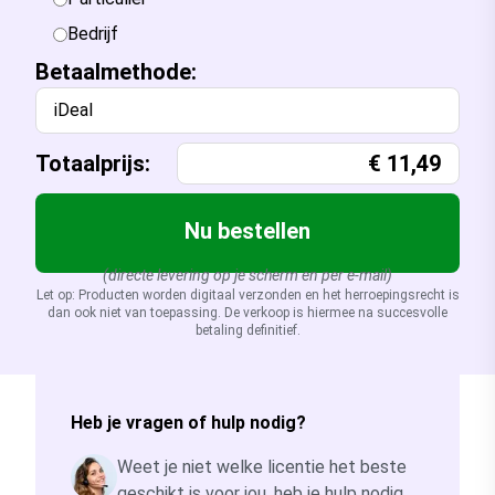
Bedrijf
Betaalmethode:
iDeal
Totaalprijs:
€
11,49
Nu bestellen
(directe levering op je scherm en per e-mail)
Let op: Producten worden digitaal verzonden en het herroepingsrecht is
dan ook niet van toepassing. De verkoop is hiermee na succesvolle
betaling definitief.
Heb je vragen of hulp nodig?
Weet je niet welke licentie het beste
geschikt is voor jou, heb je hulp nodig