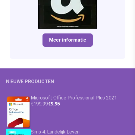
Meer informatie
NIEUWE PRODUCTEN
Microsoft Office Professional Plus 2021
€199,99
€9,95
Sims 4: Landelijk Leven