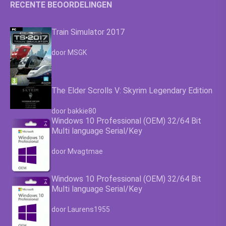
RECENTE BEOORDELINGEN
Train Simulator 2017
Waardering
4.63
uit 5
door MSGK
The Elder Scrolls V: Skyrim Legendary Edition
Waardering
4.63
uit 5
door bakkie80
Windows 10 Professional (OEM) 32/64 Bit
Multi language Serial/Key
Waardering
4.63
uit 5
door Mvagtmae
Windows 10 Professional (OEM) 32/64 Bit
Multi language Serial/Key
Waardering
4.63
uit 5
door Laurens1955