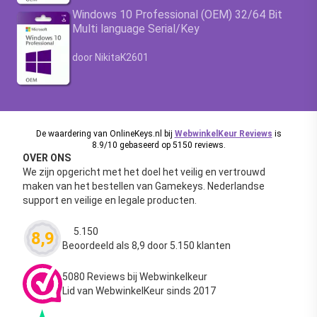
Windows 10 Professional (OEM) 32/64 Bit
Multi language Serial/Key
Waardering
4.63
uit 5
door NikitaK2601
De waardering van OnlineKeys.nl bij
WebwinkelKeur Reviews
is
8.9/10 gebaseerd op 5150 reviews.
OVER ONS
We zijn opgericht met het doel het veilig en vertrouwd
maken van het bestellen van Gamekeys. Nederlandse
support en veilige en legale producten.
5.150
8,9
Waardering
4.63
uit 5
Beoordeeld als 8,9 door 5.150 klanten
5080 Reviews bij Webwinkelkeur
Lid van WebwinkelKeur sinds 2017