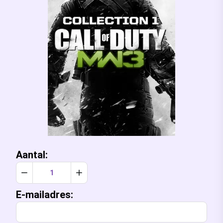
Aantal:
Verlaag aantal met 1
Verhoog aantal met 1
E-mailadres: