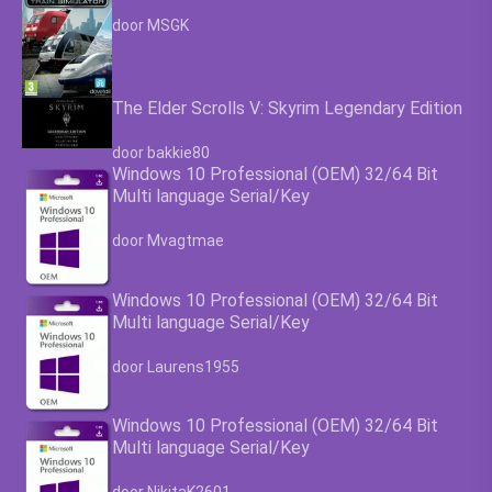
Waardering
4.63
uit 5
door MSGK
The Elder Scrolls V: Skyrim Legendary Edition
Waardering
4.63
uit 5
door bakkie80
Windows 10 Professional (OEM) 32/64 Bit
Multi language Serial/Key
Waardering
4.63
uit 5
door Mvagtmae
Windows 10 Professional (OEM) 32/64 Bit
Multi language Serial/Key
Waardering
4.63
uit 5
door Laurens1955
Windows 10 Professional (OEM) 32/64 Bit
Multi language Serial/Key
Waardering
4.63
uit 5
door NikitaK2601