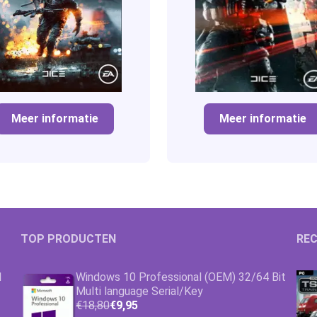
Meer informatie
Meer informatie
TOP PRODUCTEN
REC
1
Windows 10 Professional (OEM) 32/64 Bit
Multi language Serial/Key
€18,80
€9,95