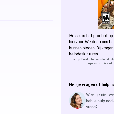
Microsoft Access
Microsoft A
Microsoft Visio
Microsoft Vi
Microsoft Windows Server
Helaas is het product op
Microsoft Vi
Windows Serv
hiervoor. We doen ons be
kunnen bieden. Bij vragen
Microsoft SQL Server
Microsoft Vi
Windows Ser
Microsoft S
helpdesk
sturen.
Let op: Producten worden digit
toepassing. De verko
Microsoft Vi
Windows Ser
Microsoft S
Windows Ser
Microsoft S
Heb je vragen of hulp n
Windows Ser
Weet je niet wel
heb je hulp nodi
vraag?