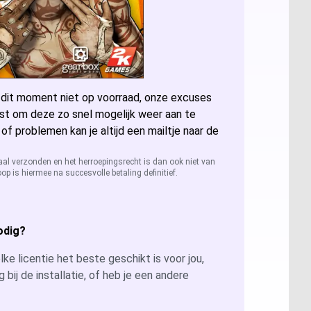
ccess 2024
sio 2024
 dit moment niet op voorraad, onze excuses
sio 2021 Professional
er: Alle licenties
st om deze zo snel mogelijk weer aan te
 of problemen kan je altijd een mailtje naar de
sio 2019 Professional
ver 2025
QL Server 2022
aal verzonden en het herroepingsrecht is dan ook niet van
op is hiermee na succesvolle betaling definitief.
sio 2016 Professional
ver 2022
QL Server 2019
ver 2019
QL Server 2016
odig?
ver 2026
ke licentie het beste geschikt is voor jou,
g bij de installatie, of heb je een andere