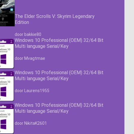
The Elder Scrolls V: Skyrim Legendary
Edition
Waardering
4.63
uit 5
door bakkie80
Windows 10 Professional (OEM) 32/64 Bit
Multi language Serial/Key
Waardering
4.63
uit 5
door Mvagtmae
Windows 10 Professional (OEM) 32/64 Bit
Multi language Serial/Key
Waardering
4.63
uit 5
door Laurens1955
Windows 10 Professional (OEM) 32/64 Bit
Multi language Serial/Key
Waardering
4.63
uit 5
door NikitaK2601