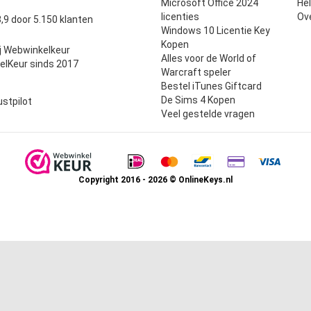
Microsoft Office 2024
He
uit 5
licenties
Ov
,9 door 5.150 klanten
Windows 10 Licentie Key
Kopen
j Webwinkelkeur
Alles voor de World of
elKeur sinds 2017
Warcraft speler
Bestel iTunes Giftcard
De Sims 4 Kopen
ustpilot
Veel gestelde vragen
Copyright 2016 - 2026 © OnlineKeys.nl