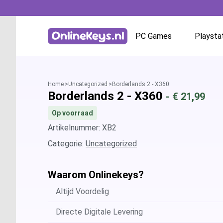
PC Games
Playsta
Homepage
Battle.net
Home
Uncategorized
Borderlands 2 - X360
Borderlands 2 - X360
- €
21,99
GOG.com
Op voorraad
EA App / Origin
Artikelnummer: XB2
Categorie:
Uncategorized
Steam
Waarom Onlinekeys?
Ubisoft / Uplay
Altijd Voordelig
Directe Digitale Levering