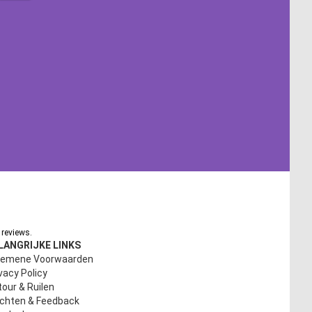
reviews.
LANGRIJKE LINKS
gemene Voorwaarden
vacy Policy
our & Ruilen
achten & Feedback