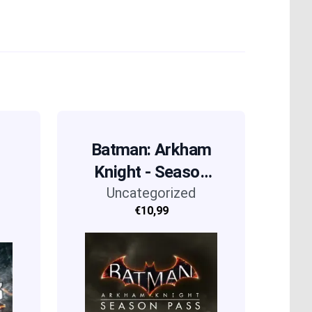
Batman: Arkham
s
Knight - Season
Uncategorized
Pass (DLC)
€10,99