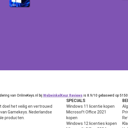
ering van OnlineKeys.nl bij
WebwinkelKeur Reviews
is 8.9/10 gebaseerd op 5150 
SPECIALS
BE
 doel het veilig en vertrouwd
Windows 11 licentie kopen
Al
n van Gamekeys. Nederlandse
Microsoft Office 2021
Pri
ale producten.
kopen
Ret
Windows 12 licenties kopen
Kl