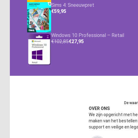
Sims 4: Sneeuwpret
€59,95
Windows 10 Professional – Retail
€102,85
€27,95
De waard
OVER ONS
We zijn opgericht met het
maken van het bestelle
support en veilige en leg