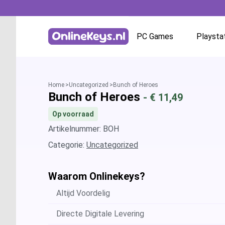
PC Games
Playsta
Homepage
Battle.net
Home
Uncategorized
Bunch of Heroes
Bunch of Heroes
- €
11,49
GOG.com
Op voorraad
EA App / Origin
Artikelnummer: BOH
Categorie:
Uncategorized
Steam
Waarom Onlinekeys?
Ubisoft / Uplay
Altijd Voordelig
Directe Digitale Levering