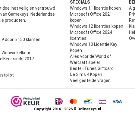
SPECIALS
BE
 doel het veilig en vertrouwd
Windows 11 licentie kopen
Al
n van Gamekeys. Nederlandse
Microsoft Office 2021
Pri
ale producten.
kopen
Ret
Windows 12 licenties kopen
Kl
Microsoft Office 2024
He
uit 5
licenties
Ov
,9 door 5.150 klanten
Windows 10 Licentie Key
Kopen
j Webwinkelkeur
Alles voor de World of
elKeur sinds 2017
Warcraft speler
Bestel iTunes Giftcard
De Sims 4 Kopen
ustpilot
Veel gestelde vragen
Copyright 2016 - 2026 © OnlineKeys.nl