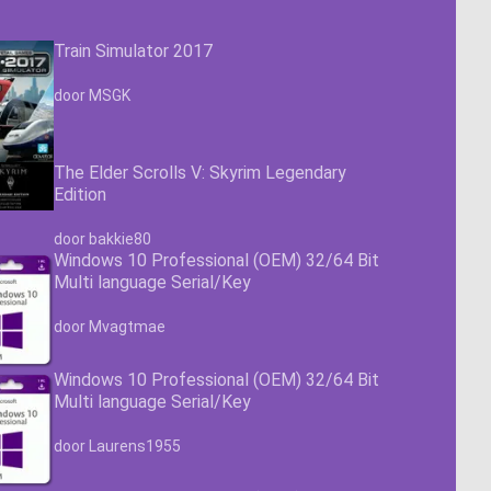
Train Simulator 2017
Waardering
4.63
uit 5
door MSGK
The Elder Scrolls V: Skyrim Legendary
Edition
Waardering
4.63
uit 5
door bakkie80
Windows 10 Professional (OEM) 32/64 Bit
Multi language Serial/Key
Waardering
4.63
uit 5
door Mvagtmae
Windows 10 Professional (OEM) 32/64 Bit
Multi language Serial/Key
Waardering
4.63
uit 5
door Laurens1955