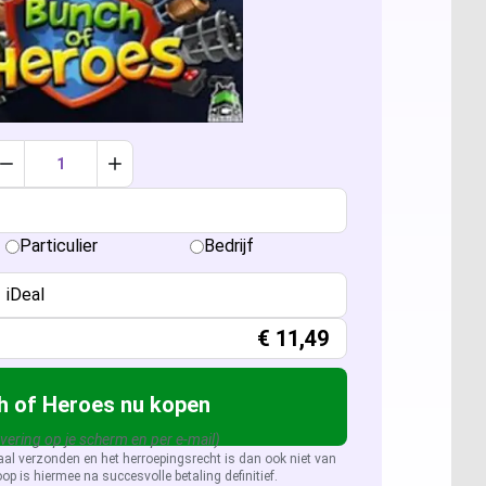
ccess 2024
sio 2024
sio 2021 Professional
er: Alle licenties
Verlaag aantal met 1
Verhoog aantal met 1
sio 2019 Professional
ver 2025
QL Server 2022
Particulier
Bedrijf
sio 2016 Professional
ver 2022
QL Server 2019
iDeal
ver 2019
QL Server 2016
€
11,49
ver 2026
h of Heroes nu kopen
evering op je scherm en per e-mail)
aal verzonden en het herroepingsrecht is dan ook niet van
op is hiermee na succesvolle betaling definitief.