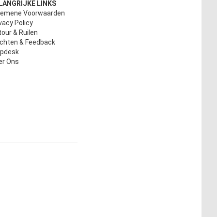
LANGRIJKE LINKS
gemene Voorwaarden
vacy Policy
our & Ruilen
achten & Feedback
lpdesk
er Ons