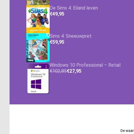
De Sims 4: Eiland leven
€49,95
Sims 4: Sneeuwpret
€59,95
Windows 10 Professional – Retail
€102,85
€27,95
De waard