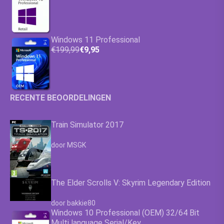
Windows 11 Professional
€199,99
€9,95
RECENTE BEOORDELINGEN
Train Simulator 2017
Waardering
4.63
uit 5
door MSGK
The Elder Scrolls V: Skyrim Legendary Edition
Waardering
4.63
uit 5
door bakkie80
Windows 10 Professional (OEM) 32/64 Bit
Multi language Serial/Key