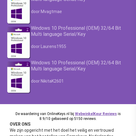
Waardering
4.63
uit 5
door Mvagtmae
Windows 10 Professional (OEM) 32/64 Bit
Multi language Serial/Key
Waardering
4.63
uit 5
door Laurens1955
Windows 10 Professional (OEM) 32/64 Bit
Multi language Serial/Key
Waardering
4.63
uit 5
door NikitaK2601
De waardering van OnlineKeys.nl bij
WebwinkelKeur Reviews
is
8.9/10 gebaseerd op 5150 reviews.
OVER ONS
We zijn opgericht met het doel het veilig en vertrouwd