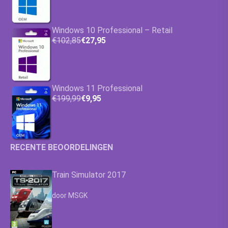
Windows 10 Professional – Retail
€102,85
€27,95
Windows 11 Professional
€199,99
€9,95
RECENTE BEOORDELINGEN
Train Simulator 2017
Waardering
4.63
uit 5
door MSGK