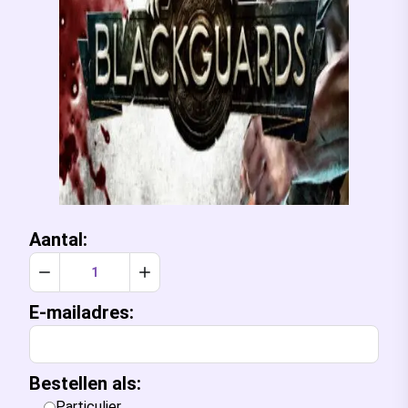
Aantal:
Verlaag aantal met 1
Verhoog aantal met 1
E-mailadres:
Bestellen als:
Particulier