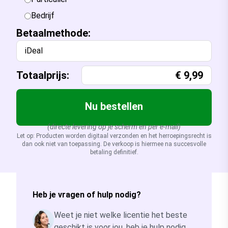
Bedrijf
Betaalmethode:
iDeal
Totaalprijs:
€
9,99
Nu bestellen
(directe levering op je scherm en per e-mail)
Let op: Producten worden digitaal verzonden en het herroepingsrecht is
dan ook niet van toepassing. De verkoop is hiermee na succesvolle
betaling definitief.
Heb je vragen of hulp nodig?
Weet je niet welke licentie het beste
geschikt is voor jou, heb je hulp nodig