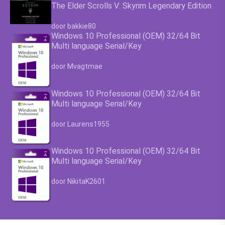
The Elder Scrolls V: Skyrim Legendary Edition
Waardering
4.63
uit 5
door bakkie80
Windows 10 Professional (OEM) 32/64 Bit
Multi language Serial/Key
Waardering
4.63
uit 5
door Mvagtmae
Windows 10 Professional (OEM) 32/64 Bit
Multi language Serial/Key
Waardering
4.63
uit 5
door Laurens1955
Windows 10 Professional (OEM) 32/64 Bit
Multi language Serial/Key
Waardering
4.63
uit 5
door NikitaK2601