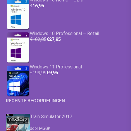
€16,95
Windows 10 Professional – Retail
€102,85
€27,95
Windows 11 Professional
€199,99
€9,95
RECENTE BEOORDELINGEN
Train Simulator 2017
Waardering
4.63
uit 5
door MSGK