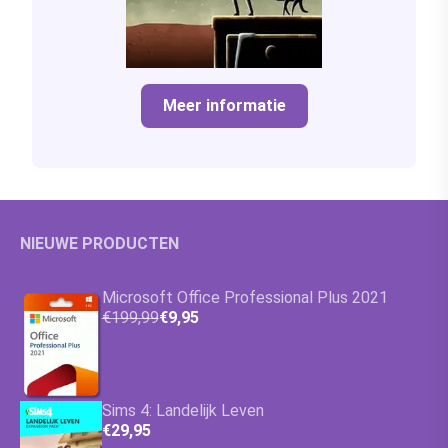
Meer informatie
NIEUWE PRODUCTEN
Microsoft Office Professional Plus 2021
€199,99
€9,95
Sims 4: Landelijk Leven
€29,95