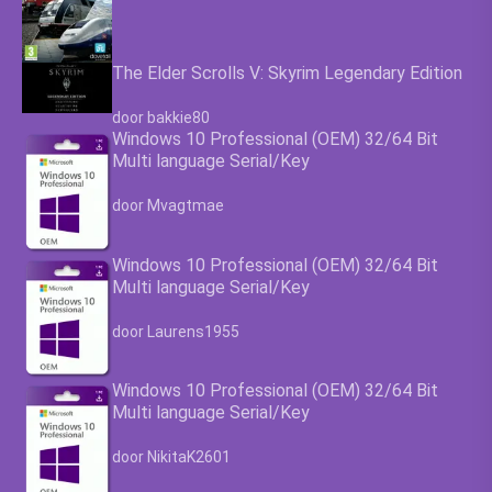
The Elder Scrolls V: Skyrim Legendary Edition
Waardering
4.63
uit 5
door bakkie80
Windows 10 Professional (OEM) 32/64 Bit
Multi language Serial/Key
Waardering
4.63
uit 5
door Mvagtmae
Windows 10 Professional (OEM) 32/64 Bit
Multi language Serial/Key
Waardering
4.63
uit 5
door Laurens1955
Windows 10 Professional (OEM) 32/64 Bit
Multi language Serial/Key
Waardering
4.63
uit 5
door NikitaK2601