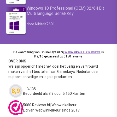
Windows 10 Professional (OEM) 32/64 Bit
Multi language Serial/Key
Waardering
4.63
uit 5
door NikitaK2601
De waardering van OnlineKeys.nl bij
WebwinkelKeur Reviews
is
8.9/10 gebaseerd op 5150 reviews.
OVER ONS
We zijn opgericht met het doel het veilig en vertrouwd
maken van het bestellen van Gamekeys. Nederlandse
support en veilige en legale producten.
5.150
8,9
Waardering
4.63
uit 5
Beoordeeld als 8,9 door 5.150 klanten
5080 Reviews bij Webwinkelkeur
Lid van WebwinkelKeur sinds 2017