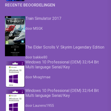
RECENTE BEOORDELINGEN
Train Simulator 2017
Waardering
4.63
uit 5
door MSGK
The Elder Scrolls V: Skyrim Legendary Edition
Waardering
4.63
uit 5
door bakkie80
Windows 10 Professional (OEM) 32/64 Bit
Multi language Serial/Key
Waardering
4.63
uit 5
door Mvagtmae
Windows 10 Professional (OEM) 32/64 Bit
Multi language Serial/Key
Waardering
4.63
uit 5
door Laurens1955