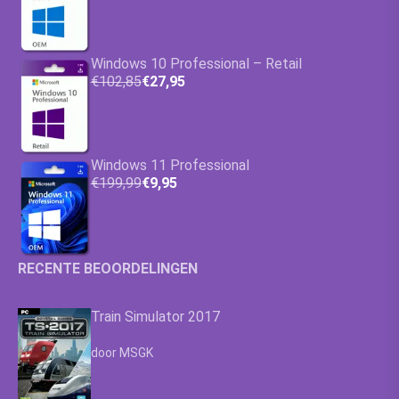
Windows 10 Professional – Retail
€102,85
€27,95
Windows 11 Professional
€199,99
€9,95
RECENTE BEOORDELINGEN
Train Simulator 2017
Waardering
4.63
uit 5
door MSGK