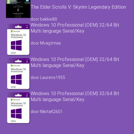
The Elder Scrolls V: Skyrim Legendary Edition
Waardering
4.63
uit 5
door bakkie80
Windows 10 Professional (OEM) 32/64 Bit
Multi language Serial/Key
Waardering
4.63
uit 5
door Mvagtmae
Windows 10 Professional (OEM) 32/64 Bit
Multi language Serial/Key
Waardering
4.63
uit 5
door Laurens1955
Windows 10 Professional (OEM) 32/64 Bit
Multi language Serial/Key
Waardering
4.63
uit 5
door NikitaK2601