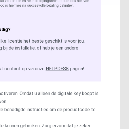
aal verzonden en het herroepingsrecht is dan ook niet van
op is hiermee na succesvolle betaling definitief.
odig?
ke licentie het beste geschikt is voor jou,
g bij de installatie, of heb je een andere
t contact op via onze
HELPDESK
pagina!
ctiveren. Omdat u alleen de digitale key koopt is
ven.
t de benodigde instructies om de productcode te
te kunnen gebruiken. Zorg ervoor dat je zeker