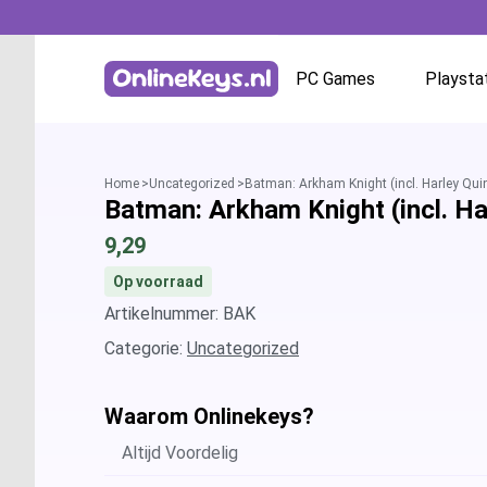
PC Games
Playsta
Homepage
Battle.net
Home
Uncategorized
Batman: Arkham Knight (incl. Harley Qui
Batman: Arkham Knight (incl. H
GOG.com
9,29
EA App / Origin
Op voorraad
Artikelnummer: BAK
Steam
Categorie:
Uncategorized
Ubisoft / Uplay
Waarom Onlinekeys?
Altijd Voordelig