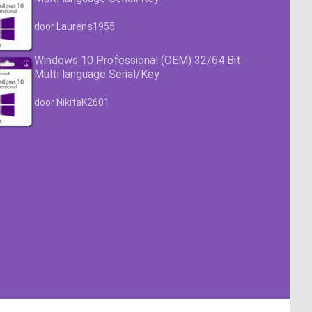
Waardering
4.63
uit 5
door Laurens1955
Windows 10 Professional (OEM) 32/64 Bit
Multi language Serial/Key
Waardering
4.63
uit 5
door NikitaK2601