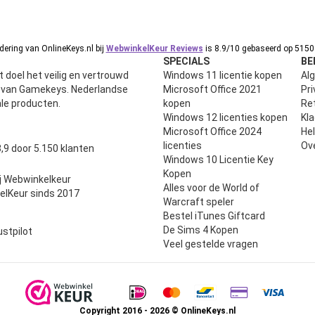
ering van OnlineKeys.nl bij
WebwinkelKeur Reviews
is 8.9/10 gebaseerd op 5150 
SPECIALS
BE
 doel het veilig en vertrouwd
Windows 11 licentie kopen
Al
n van Gamekeys. Nederlandse
Microsoft Office 2021
Pri
ale producten.
kopen
Ret
Windows 12 licenties kopen
Kl
Microsoft Office 2024
He
uit 5
licenties
Ov
,9 door 5.150 klanten
Windows 10 Licentie Key
Kopen
j Webwinkelkeur
Alles voor de World of
elKeur sinds 2017
Warcraft speler
Bestel iTunes Giftcard
De Sims 4 Kopen
ustpilot
Veel gestelde vragen
Copyright 2016 - 2026 © OnlineKeys.nl