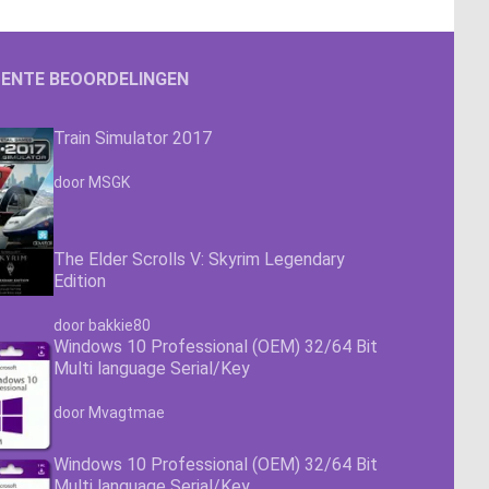
ENTE BEOORDELINGEN
Train Simulator 2017
Waardering
4.63
uit 5
door MSGK
The Elder Scrolls V: Skyrim Legendary
Edition
Waardering
4.63
uit 5
door bakkie80
Windows 10 Professional (OEM) 32/64 Bit
Multi language Serial/Key
Waardering
4.63
uit 5
door Mvagtmae
Windows 10 Professional (OEM) 32/64 Bit
Multi language Serial/Key