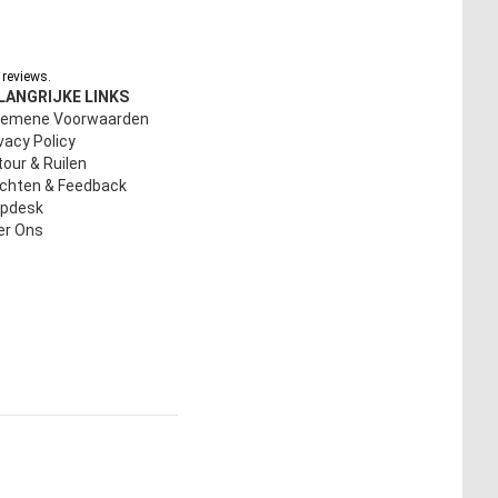
reviews.
LANGRIJKE LINKS
gemene Voorwaarden
vacy Policy
our & Ruilen
achten & Feedback
lpdesk
er Ons