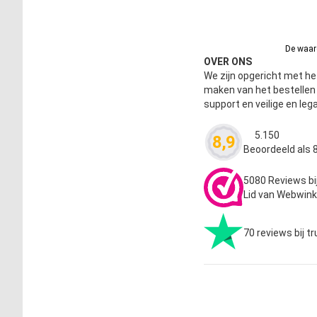
De waard
OVER ONS
We zijn opgericht met het
maken van het bestelle
support en veilige en leg
5.150
8,9
Waardering
4.63
Beoordeeld als 8
5080 Reviews bi
Lid van Webwink
70 reviews bij tr