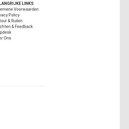
LANGRIJKE LINKS
gemene Voorwaarden
vacy Policy
our & Ruilen
achten & Feedback
lpdesk
er Ons