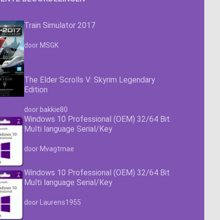
Train Simulator 2017
Waardering
4.63
uit 5
door MSGK
The Elder Scrolls V: Skyrim Legendary
Edition
Waardering
4.63
uit 5
door bakkie80
Windows 10 Professional (OEM) 32/64 Bit
Multi language Serial/Key
Waardering
4.63
uit 5
door Mvagtmae
Windows 10 Professional (OEM) 32/64 Bit
Multi language Serial/Key
Waardering
4.63
uit 5
door Laurens1955