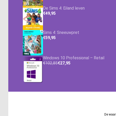
De Sims 4: Eiland leven
€49,95
Sims 4: Sneeuwpret
€59,95
Windows 10 Professional – Retail
€102,85
€27,95
De waard