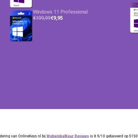
Windows 11 Professional
€199,99
€9,95
ering van OnlineKeys.nl bij
WebwinkelKeur Reviews
is 8.9/10 gebaseerd op 5150 