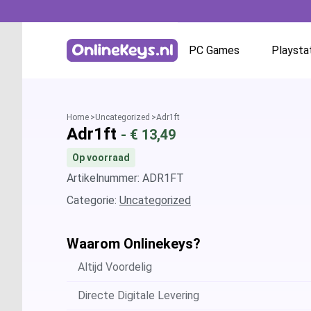
PC Games
Playsta
Homepage
Battle.net
Home
Uncategorized
Adr1ft
Adr1ft
- €
13,49
GOG.com
Op voorraad
EA App / Origin
Artikelnummer: ADR1FT
Categorie:
Uncategorized
Steam
Waarom Onlinekeys?
Ubisoft / Uplay
Altijd Voordelig
Directe Digitale Levering