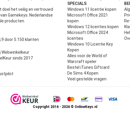
SPECIALS
BE
 doel het veilig en vertrouwd
Windows 11 licentie kopen
Al
n van Gamekeys. Nederlandse
Microsoft Office 2021
Pri
ale producten.
kopen
Ret
Windows 12 licenties kopen
Kl
Microsoft Office 2024
He
uit 5
licenties
Ov
,9 door 5.150 klanten
Windows 10 Licentie Key
Kopen
j Webwinkelkeur
Alles voor de World of
elKeur sinds 2017
Warcraft speler
Bestel iTunes Giftcard
De Sims 4 Kopen
ustpilot
Veel gestelde vragen
Copyright 2016 - 2026 © OnlineKeys.nl