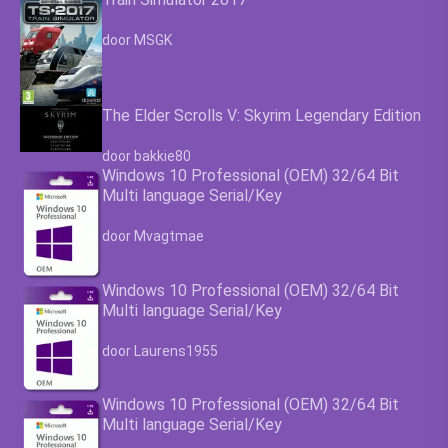
Waardering
4.63
uit 5
door MSGK
The Elder Scrolls V: Skyrim Legendary Edition
Waardering
4.63
uit 5
door bakkie80
Windows 10 Professional (OEM) 32/64 Bit
Multi language Serial/Key
Waardering
4.63
uit 5
door Mvagtmae
Windows 10 Professional (OEM) 32/64 Bit
Multi language Serial/Key
Waardering
4.63
uit 5
door Laurens1955
Windows 10 Professional (OEM) 32/64 Bit
Multi language Serial/Key