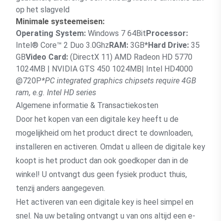
op het slagveld
Minimale systeemeisen:
Operating System:
Windows 7 64Bit
Processor:
Intel® Core™ 2 Duo 3.0Ghz
RAM:
3GB*
Hard Drive:
35
GB
Video Card:
(DirectX 11) AMD Radeon HD 5770
1024MB | NVIDIA GTS 450 1024MB| Intel HD4000
@720P
*PC integrated graphics chipsets require 4GB
ram, e.g. Intel HD series
Algemene informatie & Transactiekosten
Door het kopen van een digitale key heeft u de
mogelijkheid om het product direct te downloaden,
installeren en activeren. Omdat u alleen de digitale key
koopt is het product dan ook goedkoper dan in de
winkel! U ontvangt dus geen fysiek product thuis,
tenzij anders aangegeven.
Het activeren van een digitale key is heel simpel en
snel. Na uw betaling ontvangt u van ons altijd een e-