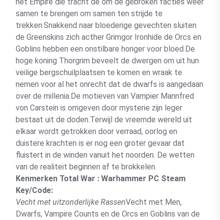
het Empire die tracht de om de gebroken facties weer
samen te brengen om samen ten strijde te
trekken.Snakkend naar bloederige gevechten sluiten
de Greenskins zich acther Grimgor Ironhide de Orcs en
Goblins hebben een onstilbare honger voor bloed.De
hoge koning Thorgrim beveelt de dwergen om uit hun
veilige bergschuilplaatsen te komen en wraak te
nemen voor al het onrecht dat de dwarfs is aangedaan
over de millenia.De motieven van Vampier Mannfred
von Carstein is omgeven door mysterie zijn leger
bestaat uit de doden.Terwijl de vreemde wereld uit
elkaar wordt getrokken door verraad, oorlog en
duistere krachten is er nog een groter gevaar dat
fluistert in de winden vanuit het noorden. De wetten
van de realiteit beginnen af te brokkelen.
Kenmerken Total War : Warhammer PC Steam
Key/Code:
Vecht met uitzonderlijke Rassen
Vecht met Men,
Dwarfs, Vampire Counts en de Orcs en Goblins van de