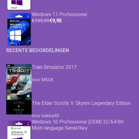
Windows 11 Professional
€199,99
€9,95
RECENTE BEOORDELINGEN
Train Simulator 2017
Waardering
4.63
uit 5
door MSGK
The Elder Scrolls V: Skyrim Legendary Edition
Waardering
4.63
uit 5
door bakkie80
Windows 10 Professional (OEM) 32/64 Bit
Multi language Serial/Key
Waardering
4.63
uit 5