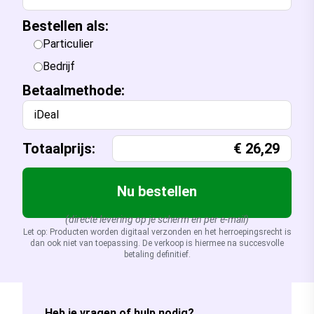
Bestellen als:
Particulier
Bedrijf
Betaalmethode:
iDeal
Totaalprijs:
€
26,29
Nu bestellen
(directe levering op je scherm en per e-mail)
Let op: Producten worden digitaal verzonden en het herroepingsrecht is
dan ook niet van toepassing. De verkoop is hiermee na succesvolle
betaling definitief.
Heb je vragen of hulp nodig?