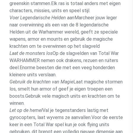
greenskin stammen.Elk ras is totaal anders met eigen
characters, missies, units en speel stijl.
Voer Legendarische Helden aan
Marcheer jouw leger
naar overwinning als een van de 8 legendarische
Helden uit de Warhammer wereld, geeft ze speciale
wapens, armor en mounts en gebruik de magische
krachten om te overwinnen op het slagveld
Laat de monsters los
Op de slagvelden van Total War
WARHAMMER nemen ook drakens, rezuen en ruiters
deel.Enorme beesten die met een veeg honderden
kleinere units verslaan.
Gebruik de krachten van Magie
Laat magische stormen
los, smelt hun armor of geef je eigen troepen een
boosts.Gebruik vele magisch units en krachten om te
winnen.
Let op de hemel
Val je tegenstanders lastig met
gyrocopters, laat wyverns ze aanvallen.Voor de eerste
keer in een Total War spel kun je ook flying units
gebruiken, dit brengt een volledig nieuwe dimensie aan