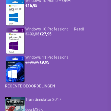
Windows 10 Home – OEM
€16,95
Windows 10 Professional – Retail
€102,85
€27,95
Windows 11 Professional
€199,99
€9,95
RECENTE BEOORDELINGEN
Train Simulator 2017
Waardering
4.63
uit 5
door MSGK