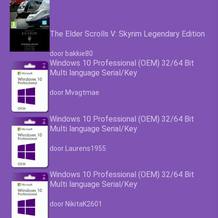
The Elder Scrolls V: Skyrim Legendary Edition
Waardering
4.63
uit 5
door bakkie80
Windows 10 Professional (OEM) 32/64 Bit
Multi language Serial/Key
Waardering
4.63
uit 5
door Mvagtmae
Windows 10 Professional (OEM) 32/64 Bit
Multi language Serial/Key
Waardering
4.63
uit 5
door Laurens1955
Windows 10 Professional (OEM) 32/64 Bit
Multi language Serial/Key
Waardering
4.63
uit 5
door NikitaK2601