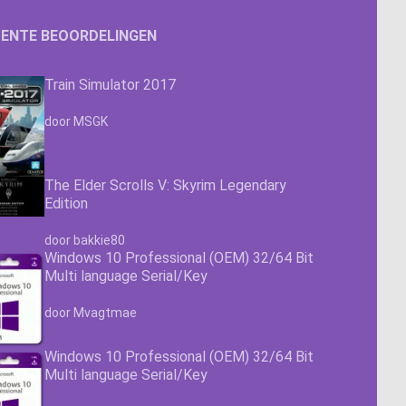
ENTE BEOORDELINGEN
Train Simulator 2017
Waardering
4.63
uit 5
door MSGK
The Elder Scrolls V: Skyrim Legendary
Edition
Waardering
4.63
uit 5
door bakkie80
Windows 10 Professional (OEM) 32/64 Bit
Multi language Serial/Key
Waardering
4.63
uit 5
door Mvagtmae
Windows 10 Professional (OEM) 32/64 Bit
Multi language Serial/Key
Waardering
4.63
uit 5