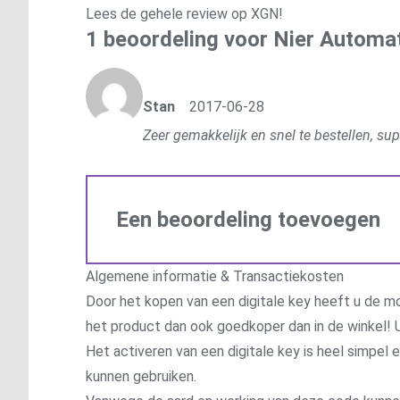
Lees de
gehele review op XGN
!
1 beoordeling voor
Nier Automa
Waardering
4.63
uit 5
Waardering
Stan
2017-06-28
5
uit 5
Zeer gemakkelijk en snel te bestellen, sup
Een beoordeling toevoegen
Algemene informatie & Transactiekosten
Door het kopen van een digitale key heeft u de mo
het product dan ook goedkoper dan in de winkel! U
Het activeren van een digitale key is heel simpel
kunnen gebruiken.