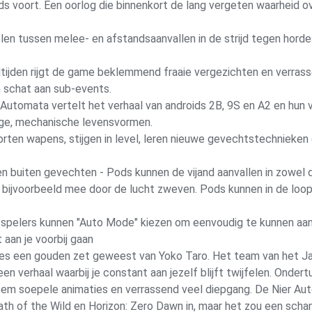
s voort. Een oorlog die binnenkort de lang vergeten waarheid o
en tussen melee- en afstandsaanvallen in de strijd tegen hordes
tijden rijgt de game beklemmend fraaie vergezichten en verrass
n schat aan sub-events.
: Automata vertelt het verhaal van androids 2B, 9S en A2 en hun
ige, mechanische levensvormen.
orten wapens, stijgen in level, leren nieuwe gevechtstechniek
n buiten gevechten - Pods kunnen de vijand aanvallen in zowel
r bijvoorbeeld mee door de lucht zweven. Pods kunnen in de lo
spelers kunnen "Auto Mode" kiezen om eenvoudig te kunnen aanv
aan je voorbij gaan
mes een gouden zet geweest van Yoko Taro. Het team van het Ja
n verhaal waarbij je constant aan jezelf blijft twijfelen. Onder
 soepele animaties en verrassend veel diepgang. De Nier Auto
h of the Wild en Horizon: Zero Dawn in, maar het zou een schand