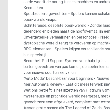
aarde woedt de oorlog tussen machines en android
Kenmerken:
Spectaculaire gevechten - Spelers kunnen schakel
open-wereld-maps.
Schitterende, desolate open-wereld - Zonder laad
gerenderd en bieden naast de hoofdverhaallijn ee
Onvergetelijke verhaallijnen en personages - NieR
dystopische wereld terug te veroveren op macht
RPG-elementen - Spelers krijgen verschillende so
hun speelstijl.
Benut het Pod Support System voor hulp tijdens e
buiten gevechten van pas komen, de speler kan e
voor nieuwe soorten aanvallen.
"Auto Mode" beschikbaar voor beginners - Nieuwe 
Nier Automata Review - Laat dit meesterwerk niet 
Wat ons betreft is het inzetten van Platinum Ga
mysterieuze en prachtige wereld neergezet, met ee
gevechtsysteem afgeleverd, compleet met extreem
tussen grote namen als The Legend of Zelda: Breat