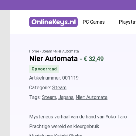
PC Games
Playsta
Homepage
Battle.net
Home
Steam
Nier Automata
Nier Automata
- €
32,49
GOG.com
Op voorraad
EA App / Origin
Artikelnummer: 001119
Categorie:
Steam
Steam
Tags:
Steam
,
Japans
,
Nier: Automata
Ubisoft / Uplay
Mysterieus verhaal van de hand van Yoko Taro
Prachtige wereld en kleurgebruik