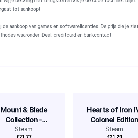
j je betaling niet terugstorten als je de code toch niet blijkt 
rgaat tot aankoop!
j de aankoop van games en softwarelicenties. De prijs die je ziet 
methodes waaronder iDeal, creditcard en bankcontact.
Mount & Blade
Hearts of Iron I
Collection -
Colonel Editio
Windows
Steam
Steam
€21,77
€21,29