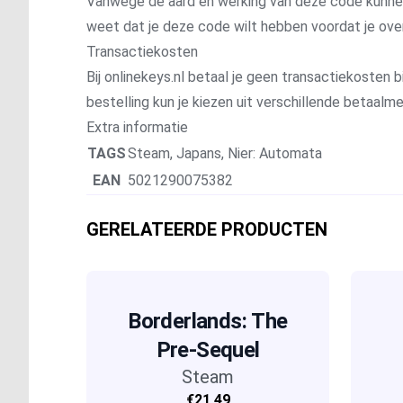
Vanwege de aard en werking van deze code kunnen wi
weet dat je deze code wilt hebben voordat je ove
Transactiekosten
Bij onlinekeys.nl betaal je geen transactiekosten bi
bestelling kun je kiezen uit verschillende betaal
Extra informatie
TAGS
Steam
,
Japans
,
Nier: Automata
EAN
5021290075382
GERELATEERDE PRODUCTEN
Borderlands: The
Pre-Sequel
Steam
€21,49