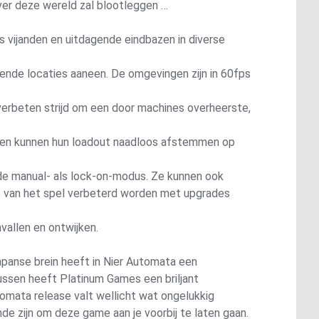
ver deze wereld zal blootleggen …
 vijanden en uitdagende eindbazen in diverse
ende locaties aaneen. De omgevingen zijn in 60fps
 verbeten strijd om een door machines overheerste,
en en kunnen hun loadout naadloos afstemmen op
 de manual- als lock-on-modus. Ze kunnen ook
op van het spel verbeterd worden met upgrades
allen en ontwijken.
panse brein heeft in Nier Automata een
tussen heeft Platinum Games een briljant
mata release valt wellicht wat ongelukkig
e zijn om deze game aan je voorbij te laten gaan.