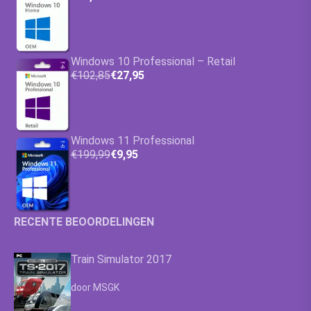
Windows 10 Professional – Retail
€102,85
€27,95
Windows 11 Professional
€199,99
€9,95
RECENTE BEOORDELINGEN
Train Simulator 2017
Waardering
4.63
uit 5
door MSGK