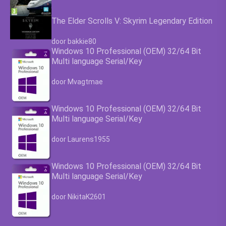
The Elder Scrolls V: Skyrim Legendary Edition
Waardering
4.63
uit 5
door bakkie80
Windows 10 Professional (OEM) 32/64 Bit
Multi language Serial/Key
Waardering
4.63
uit 5
door Mvagtmae
Windows 10 Professional (OEM) 32/64 Bit
Multi language Serial/Key
Waardering
4.63
uit 5
door Laurens1955
Windows 10 Professional (OEM) 32/64 Bit
Multi language Serial/Key
Waardering
4.63
uit 5
door NikitaK2601