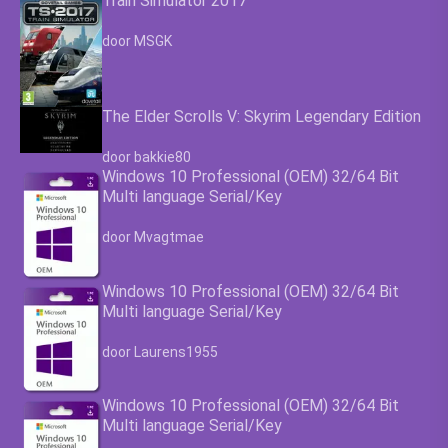
Train Simulator 2017
Waardering
4.63
uit 5
door MSGK
The Elder Scrolls V: Skyrim Legendary Edition
Waardering
4.63
uit 5
door bakkie80
Windows 10 Professional (OEM) 32/64 Bit
Multi language Serial/Key
Waardering
4.63
uit 5
door Mvagtmae
Windows 10 Professional (OEM) 32/64 Bit
Multi language Serial/Key
Waardering
4.63
uit 5
door Laurens1955
Windows 10 Professional (OEM) 32/64 Bit
Multi language Serial/Key