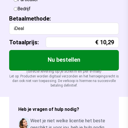
Bedrijf
Betaalmethode:
iDeal
Totaalprijs:
€
10,29
Nu bestellen
(directe levering op je scherm en per e-mail)
Let op: Producten worden digitaal verzonden en het herroepingsrecht is
dan ook niet van toepassing. De verkoop is hiermee na succesvolle
betaling definitief.
Heb je vragen of hulp nodig?
Weet je niet welke licentie het beste
geschikt is voor jou, heb je hulp nodig