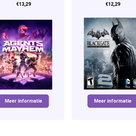
€13,29
€12,29
Edition)
Meer informatie
Meer informatie