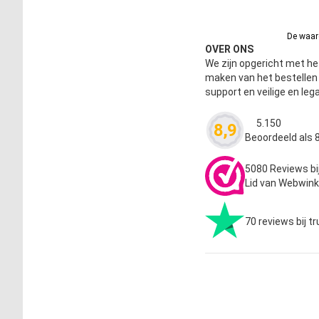
De waard
OVER ONS
We zijn opgericht met het
maken van het bestelle
support en veilige en leg
5.150
8,9
Waardering
4.63
Beoordeeld als 8
5080 Reviews bi
Lid van Webwink
70 reviews bij tr