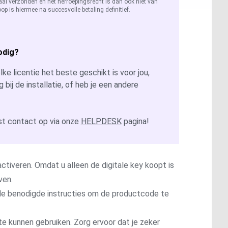
aal verzonden en het herroepingsrecht is dan ook niet van
op is hiermee na succesvolle betaling definitief.
odig?
ke licentie het beste geschikt is voor jou,
g bij de installatie, of heb je een andere
t contact op via onze
HELPDESK
pagina!
ctiveren. Omdat u alleen de digitale key koopt is
ven.
t de benodigde instructies om de productcode te
te kunnen gebruiken. Zorg ervoor dat je zeker