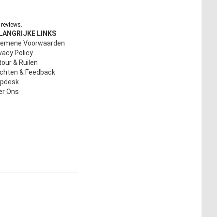
reviews.
LANGRIJKE LINKS
gemene Voorwaarden
vacy Policy
our & Ruilen
achten & Feedback
lpdesk
er Ons