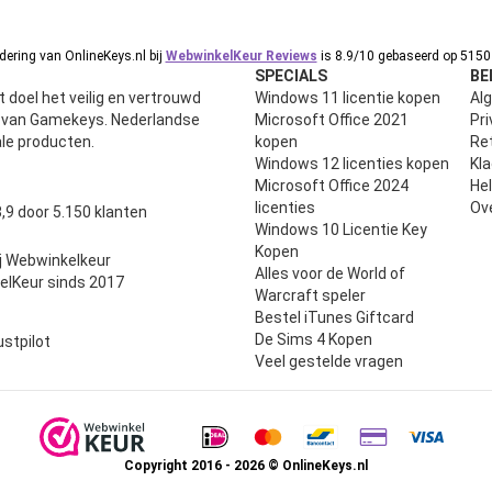
ering van OnlineKeys.nl bij
WebwinkelKeur Reviews
is 8.9/10 gebaseerd op 5150 
SPECIALS
BE
 doel het veilig en vertrouwd
Windows 11 licentie kopen
Al
n van Gamekeys. Nederlandse
Microsoft Office 2021
Pri
ale producten.
kopen
Ret
Windows 12 licenties kopen
Kl
Microsoft Office 2024
He
uit 5
licenties
Ov
,9 door 5.150 klanten
Windows 10 Licentie Key
Kopen
j Webwinkelkeur
Alles voor de World of
elKeur sinds 2017
Warcraft speler
Bestel iTunes Giftcard
De Sims 4 Kopen
ustpilot
Veel gestelde vragen
Copyright 2016 - 2026 © OnlineKeys.nl