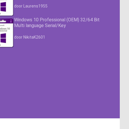
Waardering
4.63
uit 5
door Laurens1955
Windows 10 Professional (OEM) 32/64 Bit
Multi language Serial/Key
Waardering
4.63
uit 5
door NikitaK2601