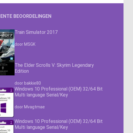
ENTE BEOORDELINGEN
Train Simulator 2017
Waardering
4.63
uit 5
door MSGK
The Elder Scrolls V: Skyrim Legendary
Edition
Waardering
4.63
uit 5
door bakkie80
Windows 10 Professional (OEM) 32/64 Bit
Multi language Serial/Key
Waardering
4.63
uit 5
door Mvagtmae
Windows 10 Professional (OEM) 32/64 Bit
Multi language Serial/Key