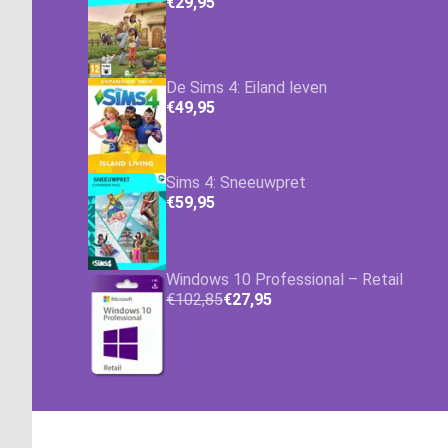
€29,95
De Sims 4: Eiland leven
€49,95
Sims 4: Sneeuwpret
€59,95
Windows 10 Professional – Retail
€102,85
€27,95