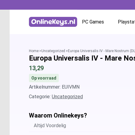
PC Games
Playsta
Homepage
Battle.net
Home
Uncategorized
Europa Universalis IV - Mare Nostrum (D
Europa Universalis IV - Mare N
GOG.com
13,29
EA App / Origin
Op voorraad
Artikelnummer: EUIVMN
Steam
Categorie:
Uncategorized
Ubisoft / Uplay
Waarom Onlinekeys?
Altijd Voordelig