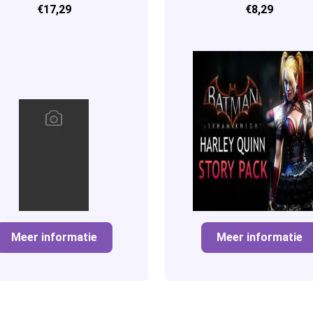
€17,29
€8,29
Unlimited
Meer informatie
Meer informatie