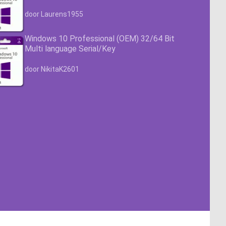
Waardering
4.63
uit 5
door Laurens1955
Windows 10 Professional (OEM) 32/64 Bit
Multi language Serial/Key
Waardering
4.63
uit 5
door NikitaK2601