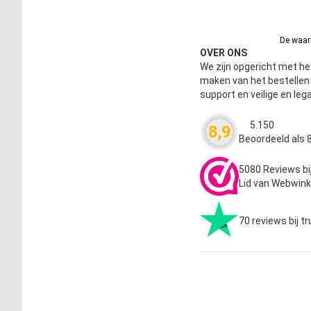
De waard
OVER ONS
We zijn opgericht met het
maken van het bestelle
support en veilige en leg
5.150
8,9
Waardering
4.63
Beoordeeld als 8
5080 Reviews bi
Lid van Webwink
70 reviews bij tr