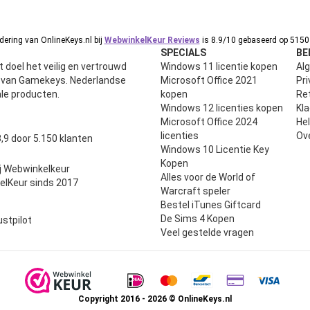
ering van OnlineKeys.nl bij
WebwinkelKeur Reviews
is 8.9/10 gebaseerd op 5150 
SPECIALS
BE
 doel het veilig en vertrouwd
Windows 11 licentie kopen
Al
n van Gamekeys. Nederlandse
Microsoft Office 2021
Pri
ale producten.
kopen
Ret
Windows 12 licenties kopen
Kl
Microsoft Office 2024
He
uit 5
licenties
Ov
,9 door 5.150 klanten
Windows 10 Licentie Key
Kopen
j Webwinkelkeur
Alles voor de World of
elKeur sinds 2017
Warcraft speler
Bestel iTunes Giftcard
De Sims 4 Kopen
ustpilot
Veel gestelde vragen
Copyright 2016 - 2026 © OnlineKeys.nl