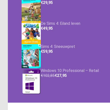
€29,95
De Sims 4: Eiland leven
€49,95
Sims 4: Sneeuwpret
€59,95
Windows 10 Professional – Retail
€102,85
€27,95