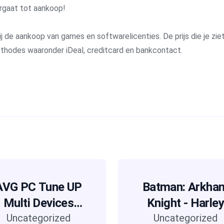
rgaat tot aankoop!
j de aankoop van games en softwarelicenties. De prijs die je ziet 
methodes waaronder iDeal, creditcard en bankcontact.
AVG PC Tune UP
Batman: Arkha
Multi Devices
Knight - Harley
2017 2 Years
Uncategorized
Uncategorized
Quinn (DLC)