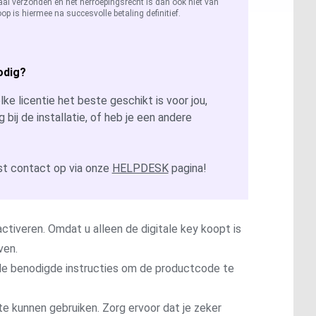
aal verzonden en het herroepingsrecht is dan ook niet van
op is hiermee na succesvolle betaling definitief.
odig?
ke licentie het beste geschikt is voor jou,
g bij de installatie, of heb je een andere
t contact op via onze
HELPDESK
pagina!
ctiveren. Omdat u alleen de digitale key koopt is
ven.
t de benodigde instructies om de productcode te
te kunnen gebruiken. Zorg ervoor dat je zeker