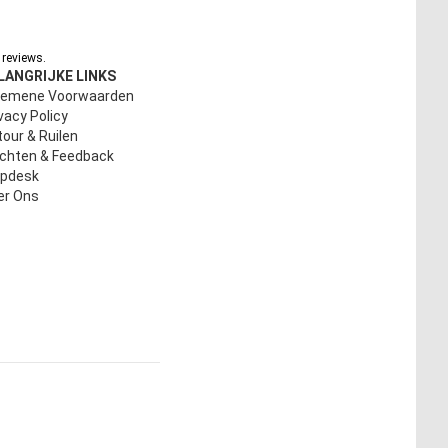
reviews.
LANGRIJKE LINKS
gemene Voorwaarden
vacy Policy
our & Ruilen
achten & Feedback
lpdesk
er Ons