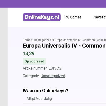
PC Games
Playsta
Homepage
Battle.net
Home
Uncategorized
Europa Universalis IV - Common Sense (
Europa Universalis IV - Commo
GOG.com
13,29
EA App / Origin
Op voorraad
Artikelnummer: EUIVCS
Steam
Categorie:
Uncategorized
Ubisoft / Uplay
Waarom Onlinekeys?
Altijd Voordelig