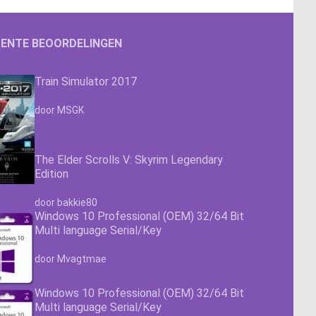
ENTE BEOORDELINGEN
Train Simulator 2017
Waardering
4.63
uit 5
door MSGK
The Elder Scrolls V: Skyrim Legendary
Edition
Waardering
4.63
uit 5
door bakkie80
Windows 10 Professional (OEM) 32/64 Bit
Multi language Serial/Key
Waardering
4.63
uit 5
door Mvagtmae
Windows 10 Professional (OEM) 32/64 Bit
Multi language Serial/Key