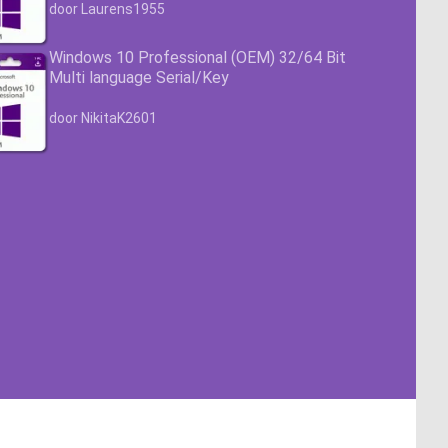
Waardering
4.63
uit 5
door Laurens1955
Windows 10 Professional (OEM) 32/64 Bit
Multi language Serial/Key
Waardering
4.63
uit 5
door NikitaK2601