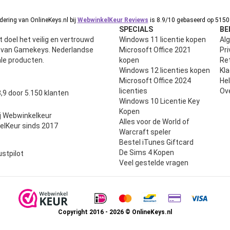
ering van OnlineKeys.nl bij
WebwinkelKeur Reviews
is 8.9/10 gebaseerd op 5150 
SPECIALS
BE
 doel het veilig en vertrouwd
Windows 11 licentie kopen
Al
n van Gamekeys. Nederlandse
Microsoft Office 2021
Pri
ale producten.
kopen
Ret
Windows 12 licenties kopen
Kl
Microsoft Office 2024
He
uit 5
licenties
Ov
,9 door 5.150 klanten
Windows 10 Licentie Key
Kopen
j Webwinkelkeur
Alles voor de World of
elKeur sinds 2017
Warcraft speler
Bestel iTunes Giftcard
De Sims 4 Kopen
ustpilot
Veel gestelde vragen
Copyright 2016 - 2026 © OnlineKeys.nl