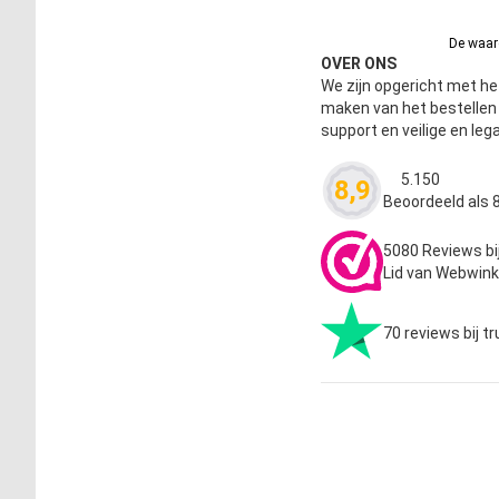
De waard
OVER ONS
We zijn opgericht met het
maken van het bestelle
support en veilige en leg
5.150
8,9
Waardering
4.63
Beoordeeld als 8
5080 Reviews bi
Lid van Webwink
70 reviews bij tr