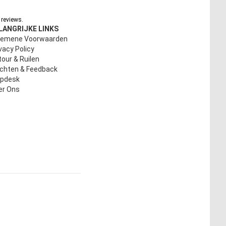
reviews.
LANGRIJKE LINKS
gemene Voorwaarden
vacy Policy
our & Ruilen
achten & Feedback
lpdesk
er Ons