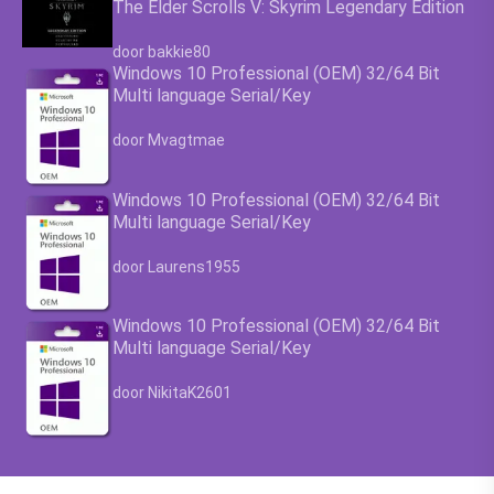
The Elder Scrolls V: Skyrim Legendary Edition
Waardering
4.63
uit 5
door bakkie80
Windows 10 Professional (OEM) 32/64 Bit
Multi language Serial/Key
Waardering
4.63
uit 5
door Mvagtmae
Windows 10 Professional (OEM) 32/64 Bit
Multi language Serial/Key
Waardering
4.63
uit 5
door Laurens1955
Windows 10 Professional (OEM) 32/64 Bit
Multi language Serial/Key
Waardering
4.63
uit 5
door NikitaK2601