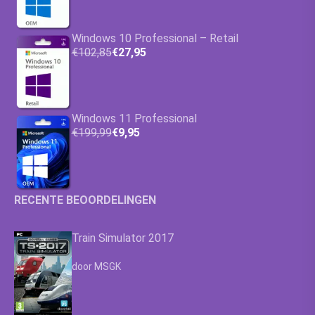
Windows 10 Professional – Retail
€102,85
€27,95
Windows 11 Professional
€199,99
€9,95
RECENTE BEOORDELINGEN
Train Simulator 2017
Waardering
4.63
uit 5
door MSGK