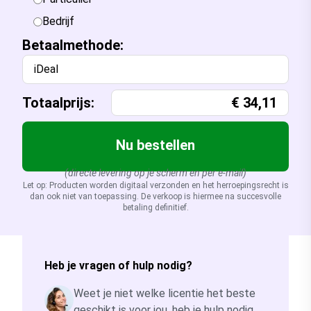
Bedrijf
Betaalmethode:
iDeal
Totaalprijs:
€
34,11
Nu bestellen
(directe levering op je scherm en per e-mail)
Let op: Producten worden digitaal verzonden en het herroepingsrecht is
dan ook niet van toepassing. De verkoop is hiermee na succesvolle
betaling definitief.
Heb je vragen of hulp nodig?
Weet je niet welke licentie het beste
geschikt is voor jou, heb je hulp nodig