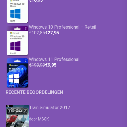
€16,95
Windows 10 Professional – Retail
€102,85
€27,95
Windows 11 Professional
€199,99
€9,95
RECENTE BEOORDELINGEN
Train Simulator 2017
Waardering
4.63
uit 5
door MSGK