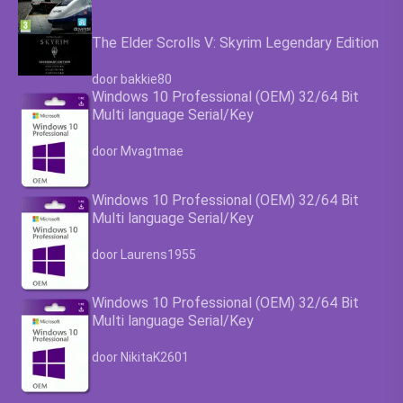
The Elder Scrolls V: Skyrim Legendary Edition
Waardering
4.63
uit 5
door bakkie80
Windows 10 Professional (OEM) 32/64 Bit
Multi language Serial/Key
Waardering
4.63
uit 5
door Mvagtmae
Windows 10 Professional (OEM) 32/64 Bit
Multi language Serial/Key
Waardering
4.63
uit 5
door Laurens1955
Windows 10 Professional (OEM) 32/64 Bit
Multi language Serial/Key
Waardering
4.63
uit 5
door NikitaK2601