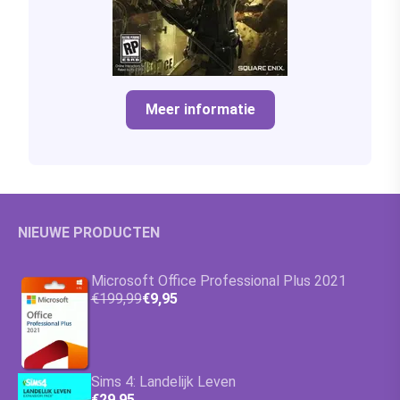
Meer informatie
NIEUWE PRODUCTEN
Microsoft Office Professional Plus 2021
€199,99
€9,95
Sims 4: Landelijk Leven
€29,95