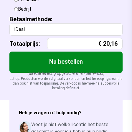
Bedrijf
Betaalmethode:
iDeal
Totaalprijs:
€
20,16
Nu bestellen
(directe levering op je scherm en per e-mail)
Let op: Producten worden digitaal verzonden en het herroepingsrecht is
dan ook niet van toepassing. De verkoop is hiermee na succesvolle
betaling definitief.
Heb je vragen of hulp nodig?
Weet je niet welke licentie het beste
geschikt is voor jou, heb je hulp nodig