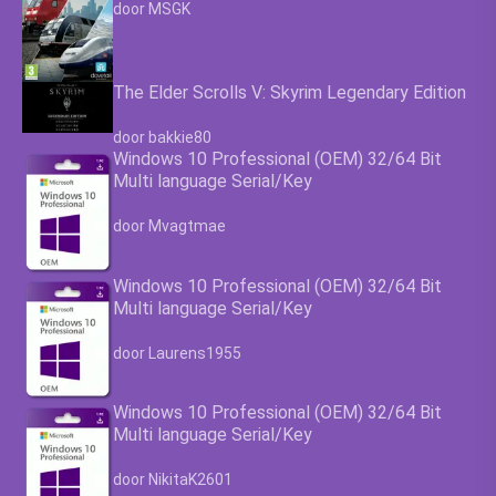
Waardering
4.63
uit 5
door MSGK
The Elder Scrolls V: Skyrim Legendary Edition
Waardering
4.63
uit 5
door bakkie80
Windows 10 Professional (OEM) 32/64 Bit
Multi language Serial/Key
Waardering
4.63
uit 5
door Mvagtmae
Windows 10 Professional (OEM) 32/64 Bit
Multi language Serial/Key
Waardering
4.63
uit 5
door Laurens1955
Windows 10 Professional (OEM) 32/64 Bit
Multi language Serial/Key
Waardering
4.63
uit 5
door NikitaK2601