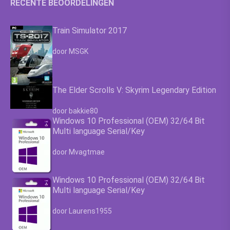
RECENTE BEOORDELINGEN
Train Simulator 2017
Waardering
4.63
uit 5
door MSGK
The Elder Scrolls V: Skyrim Legendary Edition
Waardering
4.63
uit 5
door bakkie80
Windows 10 Professional (OEM) 32/64 Bit
Multi language Serial/Key
Waardering
4.63
uit 5
door Mvagtmae
Windows 10 Professional (OEM) 32/64 Bit
Multi language Serial/Key
Waardering
4.63
uit 5
door Laurens1955