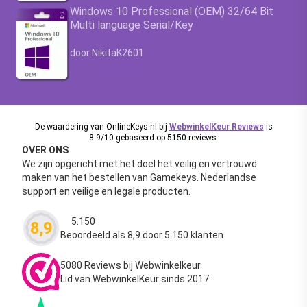
Windows 10 Professional (OEM) 32/64 Bit
Multi language Serial/Key
Waardering
4.63
uit 5
door NikitaK2601
De waardering van OnlineKeys.nl bij
WebwinkelKeur Reviews
is
8.9/10 gebaseerd op 5150 reviews.
OVER ONS
We zijn opgericht met het doel het veilig en vertrouwd
maken van het bestellen van Gamekeys. Nederlandse
support en veilige en legale producten.
5.150
8,9
Waardering
4.63
uit 5
Beoordeeld als 8,9 door 5.150 klanten
5080 Reviews bij Webwinkelkeur
Lid van WebwinkelKeur sinds 2017