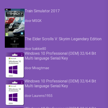
Train Simulator 2017
Waardering
4.63
uit 5
door MSGK
The Elder Scrolls V: Skyrim Legendary Edition
Waardering
4.63
uit 5
door bakkie80
Windows 10 Professional (OEM) 32/64 Bit
Multi language Serial/Key
Waardering
4.63
uit 5
door Mvagtmae
Windows 10 Professional (OEM) 32/64 Bit
Multi language Serial/Key
Waardering
4.63
uit 5
door Laurens1955