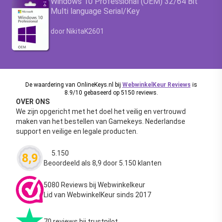
Windows 10 Professional (OEM) 32/64 Bit
Multi language Serial/Key
Waardering
4.63
uit 5
door NikitaK2601
De waardering van OnlineKeys.nl bij
WebwinkelKeur Reviews
is
8.9/10 gebaseerd op 5150 reviews.
OVER ONS
We zijn opgericht met het doel het veilig en vertrouwd
maken van het bestellen van Gamekeys. Nederlandse
support en veilige en legale producten.
5.150
8,9
Waardering
4.63
uit 5
Beoordeeld als 8,9 door 5.150 klanten
5080 Reviews bij Webwinkelkeur
Lid van WebwinkelKeur sinds 2017
70 reviews bij trustpilot