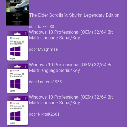
The Elder Scrolls V: Skyrim Legendary Edition
Waardering
4.63
uit 5
door bakkie80
Windows 10 Professional (OEM) 32/64 Bit
Multi language Serial/Key
Waardering
4.63
uit 5
door Mvagtmae
Windows 10 Professional (OEM) 32/64 Bit
Multi language Serial/Key
Waardering
4.63
uit 5
door Laurens1955
Windows 10 Professional (OEM) 32/64 Bit
Multi language Serial/Key
Waardering
4.63
uit 5
door NikitaK2601