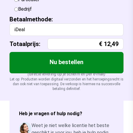
Bedrijf
Betaalmethode:
iDeal
Totaalprijs:
€
12,49
Nu bestellen
(directe levering op je scherm en per e-mail)
Let op: Producten worden digitaal verzonden en het herroepingsrecht is
dan ook niet van toepassing. De verkoop is hiermee na succesvolle
betaling definitief.
Heb je vragen of hulp nodig?
Weet je niet welke licentie het beste
geschikt is voor jou, heb je hulp nodig