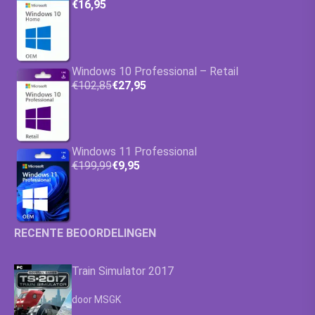
€16,95
Windows 10 Professional – Retail
€102,85
€27,95
Windows 11 Professional
€199,99
€9,95
RECENTE BEOORDELINGEN
Train Simulator 2017
Waardering
4.63
uit 5
door MSGK