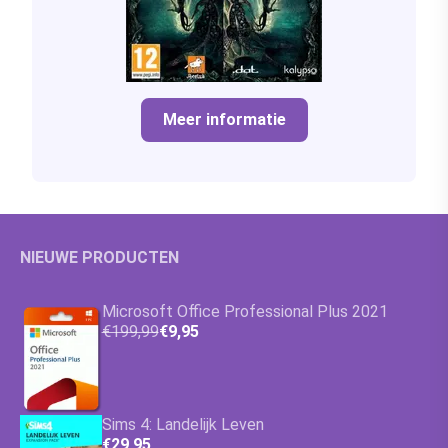
Meer informatie
NIEUWE PRODUCTEN
Microsoft Office Professional Plus 2021
€199,99
€9,95
Sims 4: Landelijk Leven
€29,95