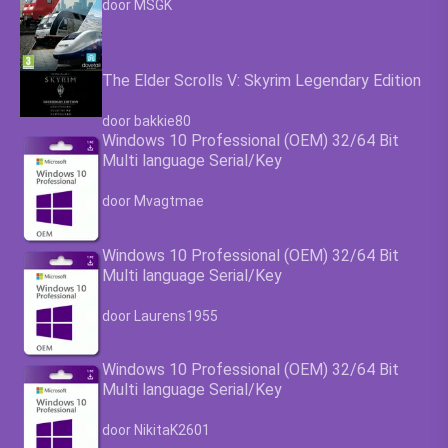
door MSGK
The Elder Scrolls V: Skyrim Legendary Edition
Waardering
4.63
uit 5
door bakkie80
Windows 10 Professional (OEM) 32/64 Bit
Multi language Serial/Key
Waardering
4.63
uit 5
door Mvagtmae
Windows 10 Professional (OEM) 32/64 Bit
Multi language Serial/Key
Waardering
4.63
uit 5
door Laurens1955
Windows 10 Professional (OEM) 32/64 Bit
Multi language Serial/Key
Waardering
4.63
uit 5
door NikitaK2601