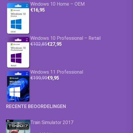
Windows 10 Home – OEM
€16,95
Windows 10 Professional – Retail
€102,85
€27,95
Windows 11 Professional
€199,99
€9,95
RECENTE BEOORDELINGEN
Train Simulator 2017
Waardering
4.63
uit 5