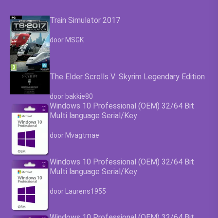
Train Simulator 2017
Waardering
4.63
uit 5
door MSGK
The Elder Scrolls V: Skyrim Legendary Edition
Waardering
4.63
uit 5
door bakkie80
Windows 10 Professional (OEM) 32/64 Bit
Multi language Serial/Key
Waardering
4.63
uit 5
door Mvagtmae
Windows 10 Professional (OEM) 32/64 Bit
Multi language Serial/Key
Waardering
4.63
uit 5
door Laurens1955
Windows 10 Professional (OEM) 32/64 Bit