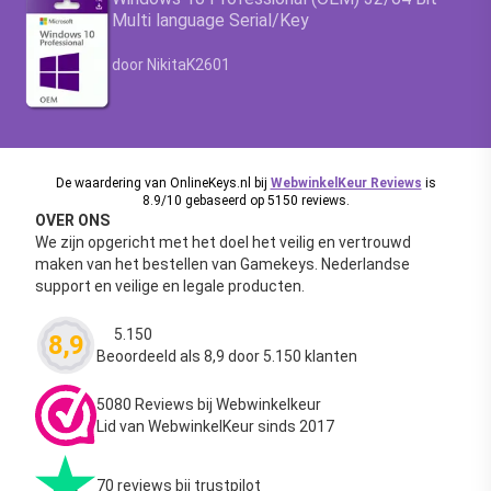
Multi language Serial/Key
Waardering
4.63
uit 5
door NikitaK2601
De waardering van OnlineKeys.nl bij
WebwinkelKeur Reviews
is
8.9/10 gebaseerd op 5150 reviews.
OVER ONS
We zijn opgericht met het doel het veilig en vertrouwd
maken van het bestellen van Gamekeys. Nederlandse
support en veilige en legale producten.
5.150
8,9
Waardering
4.63
uit 5
Beoordeeld als 8,9 door 5.150 klanten
5080 Reviews bij Webwinkelkeur
Lid van WebwinkelKeur sinds 2017
70 reviews bij trustpilot