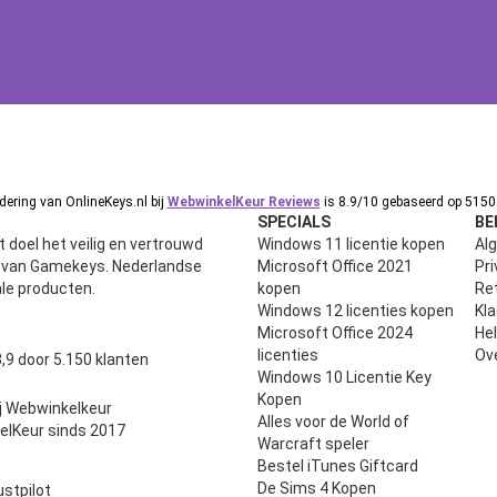
ering van OnlineKeys.nl bij
WebwinkelKeur Reviews
is 8.9/10 gebaseerd op 5150 
SPECIALS
BE
 doel het veilig en vertrouwd
Windows 11 licentie kopen
Al
n van Gamekeys. Nederlandse
Microsoft Office 2021
Pri
ale producten.
kopen
Ret
Windows 12 licenties kopen
Kl
Microsoft Office 2024
He
uit 5
licenties
Ov
,9 door 5.150 klanten
Windows 10 Licentie Key
Kopen
j Webwinkelkeur
Alles voor de World of
elKeur sinds 2017
Warcraft speler
Bestel iTunes Giftcard
De Sims 4 Kopen
ustpilot