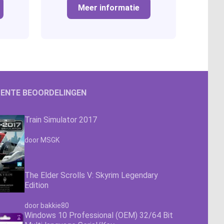
Meer informatie
ENTE BEOORDELINGEN
Train Simulator 2017
Waardering
4.63
uit 5
door MSGK
The Elder Scrolls V: Skyrim Legendary
Edition
Waardering
4.63
uit 5
door bakkie80
Windows 10 Professional (OEM) 32/64 Bit