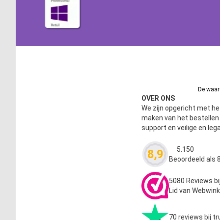
De waard
OVER ONS
We zijn opgericht met het
maken van het bestelle
support en veilige en leg
5.150
8,9
Waardering
4.63
Beoordeeld als 8
5080 Reviews bi
Lid van Webwink
70 reviews bij tr