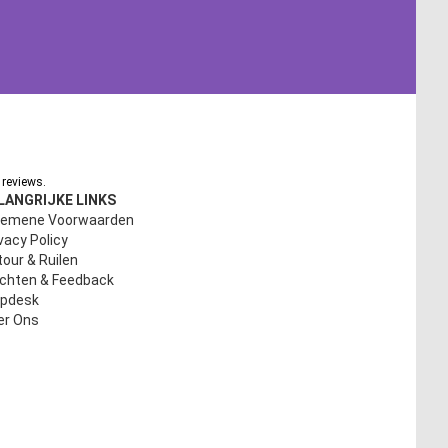
reviews.
LANGRIJKE LINKS
gemene Voorwaarden
vacy Policy
our & Ruilen
achten & Feedback
lpdesk
er Ons