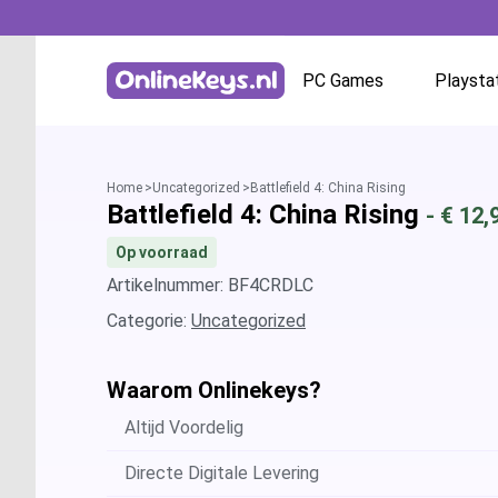
PC Games
Playsta
Homepage
Battle.net
Home
Uncategorized
Battlefield 4: China Rising
Battlefield 4: China Rising
- €
12,
GOG.com
Op voorraad
EA App / Origin
Artikelnummer: BF4CRDLC
Categorie:
Uncategorized
Steam
Waarom Onlinekeys?
Ubisoft / Uplay
Altijd Voordelig
Directe Digitale Levering