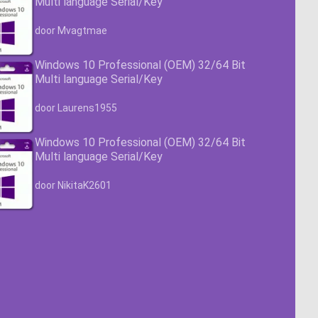
Multi language Serial/Key
Waardering
4.63
uit 5
door Mvagtmae
Windows 10 Professional (OEM) 32/64 Bit
Multi language Serial/Key
Waardering
4.63
uit 5
door Laurens1955
Windows 10 Professional (OEM) 32/64 Bit
Multi language Serial/Key
Waardering
4.63
uit 5
door NikitaK2601