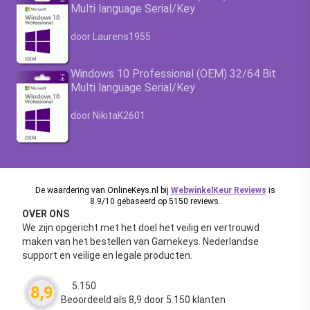
Multi language Serial/Key
Waardering
4.63
uit 5
door Laurens1955
Windows 10 Professional (OEM) 32/64 Bit
Multi language Serial/Key
Waardering
4.63
uit 5
door NikitaK2601
De waardering van OnlineKeys.nl bij
WebwinkelKeur Reviews
is
8.9/10 gebaseerd op 5150 reviews.
OVER ONS
We zijn opgericht met het doel het veilig en vertrouwd
maken van het bestellen van Gamekeys. Nederlandse
support en veilige en legale producten.
5.150
8,9
Waardering
4.63
uit 5
Beoordeeld als 8,9 door 5.150 klanten