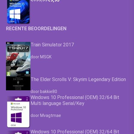
RECENTE BEOORDELINGEN
Train Simulator 2017
Waardering
4.63
uit 5
door MSGK
The Elder Scrolls V: Skyrim Legendary Edition
Waardering
4.63
uit 5
door bakkie80
Windows 10 Professional (OEM) 32/64 Bit
Multi language Serial/Key
Waardering
4.63
uit 5
door Mvagtmae
Windows 10 Professional (OEM) 32/64 Bit