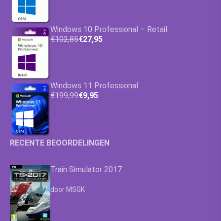
Windows 10 Professional – Retail
€102,85
€27,95
Windows 11 Professional
€199,99
€9,95
RECENTE BEOORDELINGEN
Train Simulator 2017
Waardering
4.63
uit 5
door MSGK