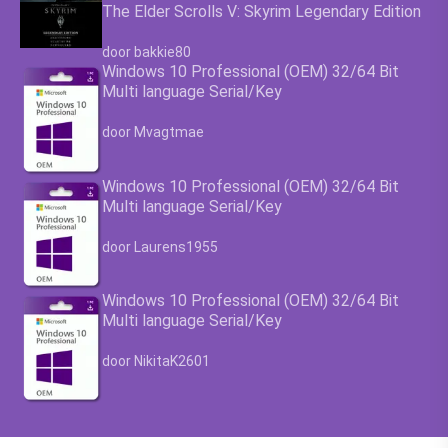
The Elder Scrolls V: Skyrim Legendary Edition
Waardering
4.63
uit 5
door bakkie80
Windows 10 Professional (OEM) 32/64 Bit
Multi language Serial/Key
Waardering
4.63
uit 5
door Mvagtmae
Windows 10 Professional (OEM) 32/64 Bit
Multi language Serial/Key
Waardering
4.63
uit 5
door Laurens1955
Windows 10 Professional (OEM) 32/64 Bit
Multi language Serial/Key
Waardering
4.63
uit 5
door NikitaK2601