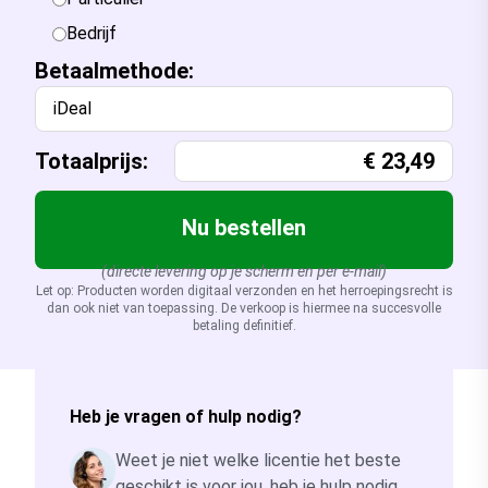
Bedrijf
Betaalmethode:
iDeal
Totaalprijs:
€
23,49
Nu bestellen
(directe levering op je scherm en per e-mail)
Let op: Producten worden digitaal verzonden en het herroepingsrecht is
dan ook niet van toepassing. De verkoop is hiermee na succesvolle
betaling definitief.
Heb je vragen of hulp nodig?
Weet je niet welke licentie het beste
geschikt is voor jou, heb je hulp nodig