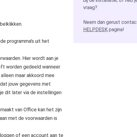
bij de installatie, of heb
vraag?
Neem dan gerust contact
elklikken.
HELPDESK
pagina!
n de programma's uit het
orwaarden. Hier wordt aan je
oft worden gedeeld wanneer
r alleen maar akkoord mee
ilt dat jouw gegevens met
dit later via de instellingen
maakt van Office kan het zijn
aan met de voorwaarden is
 loggen of een account aan te