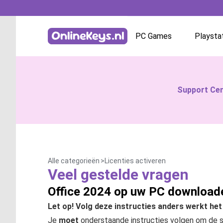
PC Games
Playsta
OnlineKeys :: Support Ticket System
Battle.net
Support Ce
GOG.com
EA App / Origin
Steam
Alle categorieën
Licenties activeren
Veel gestelde vragen
Ubisoft / Uplay
Office 2024 op uw PC downloade
Let op! Volg deze instructies anders werkt het 
Je
moet
onderstaande instructies volgen om de s