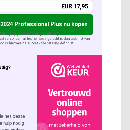
EUR
17,95
 2024 Professional Plus nu kopen
evering op je scherm en per e-mail)
aal verzonden en het herroepingsrecht is dan ook niet van
op is hiermee na succesvolle betaling definitief.
odig?
tie het beste
je hulp nodig