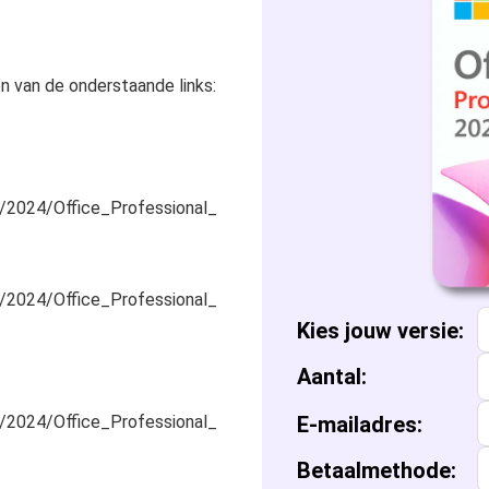
Microsoft Access
Microsoft A
n van de onderstaande links:
Microsoft Visio
Microsoft Vi
Microsoft Windows Server
Microsoft Vi
Windows Serv
e/2024/Office_Professional_
Microsoft SQL Server
Microsoft Vi
Windows Ser
Microsoft S
Microsoft Vi
Windows Ser
Microsoft S
e/2024/Office_Professional_
Kies
jouw
versie:
Windows Ser
Microsoft S
Aantal:
Windows Ser
e/2024/Office_Professional_
E-mailadres:
Betaalmethode: