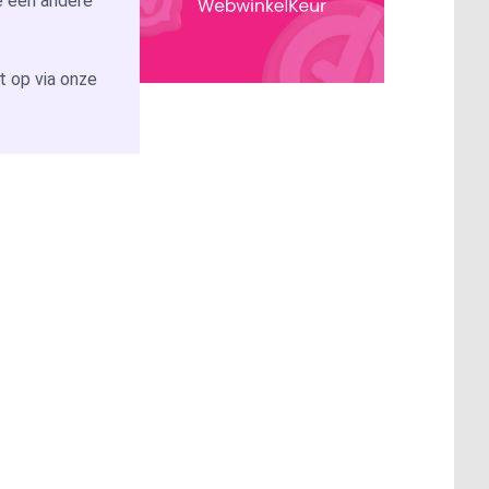
 je een andere
 op via onze