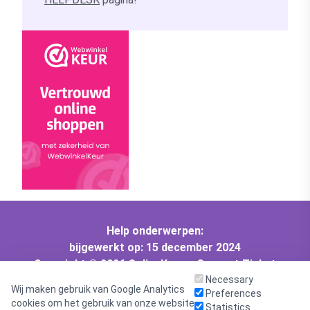
Help onderwerpen:
bijgewerkt op: 15 december 2024
Copyright © 2026 OnlineKeys :: Support Ticket
System - All rights reserved.
Necessary
Wij maken gebruik van Google Analytics
Preferences
Helpdesk software - powered by osTicket
cookies om het gebruik van onze website
Statistics