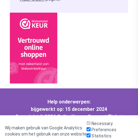
Help onderwerpen:
bijgewerkt op: 15 december 2024
Copyright © 2026 OnlineKeys :: Support Ticket
System - All rights reserved.
Necessary
Wij maken gebruik van Google Analytics
Preferences
Helpdesk software - powered by osTicket
cookies om het gebruik van onze website
Statistics