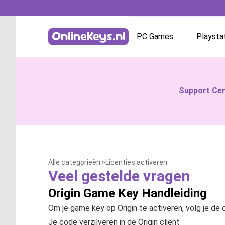
PC Games
Playsta
OnlineKeys :: Support Ticket System
Battle.net
Support Ce
GOG.com
EA App / Origin
Steam
Alle categorieën
Licenties activeren
Veel gestelde vragen
Ubisoft / Uplay
Origin Game Key Handleiding
Om je game key op Origin te activeren, volg je de
Je code verzilveren in de Origin client