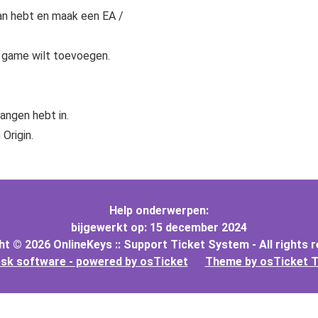
aan hebt en
maak een EA /
Microsoft Access
Microsoft A
e game wilt toevoegen.
Microsoft Visio
Microsoft Vi
Microsoft Windows Server
Microsoft Vi
Windows Serv
angen hebt in.
Origin.
Microsoft SQL Server
Microsoft Vi
Windows Ser
Microsoft S
Microsoft Vi
Windows Ser
Microsoft S
Help onderwerpen:
Windows Ser
Microsoft S
bijgewerkt op: 15 december 2024
t © 2026 OnlineKeys :: Support Ticket System - All rights 
Windows Ser
sk software - powered by osTicket
Theme by osTicket 