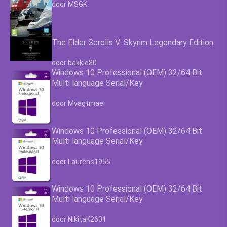
Waardering
4.63
uit 5
door MSGK
The Elder Scrolls V: Skyrim Legendary Edition
Waardering
4.63
uit 5
door bakkie80
Windows 10 Professional (OEM) 32/64 Bit
Multi language Serial/Key
Waardering
4.63
uit 5
door Mvagtmae
Windows 10 Professional (OEM) 32/64 Bit
Multi language Serial/Key
Waardering
4.63
uit 5
door Laurens1955
Windows 10 Professional (OEM) 32/64 Bit
Multi language Serial/Key
Waardering
4.63
uit 5
door NikitaK2601