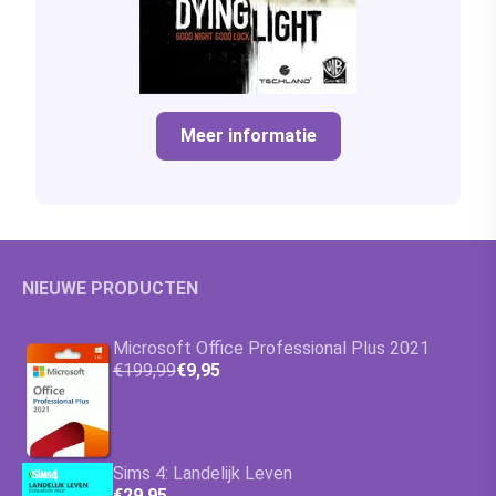
Meer informatie
NIEUWE PRODUCTEN
Microsoft Office Professional Plus 2021
€199,99
€9,95
Sims 4: Landelijk Leven
€29,95