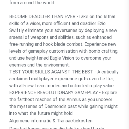
from around the world.
BECOME DEADLIER THAN EVER -Take on the lethal
skills of a wiser, more efficient and deadlier Ezio.
Swiftly eliminate your adversaries by deploying a new
arsenal of weapons and abilities, such as enhanced
free-running and hook blade combat. Experience new
levels of gameplay customisation with bomb crafting,
and use heightened Eagle Vision to overcome your
enemies and the environment.
TEST YOUR SKILLS AGAINST THE BEST - A critically
acclaimed multiplayer experience gets even better,
with all-new team modes and unlimited replay value.
EXPERIENCE REVOLUTIONARY GAMEPLAY - Explore
the farthest reaches of the Animus as you uncover
the mysteries of Desmond's past while gaining insight
into what the future might hold.
Algemene informatie & Transactiekosten
Door het kopen van een digitale key heeft u de